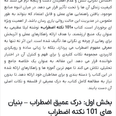
احساس نگرانی، تنش و عدم اطمینان دست و پنجه نرم می کنند که
کیفیت زندگی آن ها را تحت تأثیر قرار می دهد. در میان انبوه منابع
موجود، یافتن راهنمایی های عملی و قابل اعتماد که بتواند به طور
ملموس در مدیریت این حالت روانی یاری رسان باشد، از اهمیت ویژه
ای برخوردار است. کتاب
«101 نکته اضطراب»
نوشته لیلا عظیمی، به
عنوان یک منبع ارزشمند، با هدف ارائه راهکارهای عملی و اثربخش
برای رهایی از چرخه ی نگرانی ها، تألیف شده است. این اثر نه تنها به
معرفی مفهوم اضطراب می پردازد، بلکه با زبانی ساده و رویکردی
کاربردی، مجموعه نکات کلیدی را برای فهم و کنترل آن در اختیار
خواننده قرار می دهد. این مقاله، به عنوان یک خلاصه جامع و
تحلیلی، تلاش می کند تا مهم ترین آموزه ها و راهکارهای ارائه شده
در این کتاب را دسته بندی و برای مخاطبان خود ارائه دهد، تا بدون
نیاز به مطالعه کامل کتاب، به درک عمیقی از فلسفه و نکات اصلی
آن دست یابند.
بخش اول: درک عمیق اضطراب – بنیان
های 101 نکته اضطراب