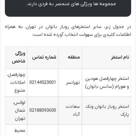
مجموعه ها ویژگی های منحصر به فردی دارند.
در جدول زیر، سایر استخرهای روباز بانوان در تهران به همراه
اطلاعات کلیدی برای سهولت انتخاب آورده شده است:
ویژگی
نام استخر
منطقه
شماره تماس
شاخص
چهارفصل،
استخر چهارفصل هودین
تهرانسر
02144523001
امکانات
و هورام (سانس بانوان)
متنوع
لوکس،
استخر روباز بانوان ونک
سعادت
02188093600
شمال
پارک
آباد
تهران
محیط