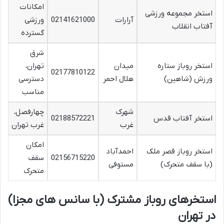
امکانات
استخر مجموعه ورزشی
آرارات
02141621000
ورزشی
آفتاب انقلاب
گسترده
شرق
استخر روباز ستاره
میدان
تهران،
02177810122
ورزش (شاهین)
هلال احمر
دسترسی
مناسب
شهرک
چهارفصل،
استخر آفتاب قدس
02188572221
غرب
غرب تهران
امکان
استخر روباز قصر ملک
احمدآباد
02156715220
سقف
(با سقف متحرک)
مستوفی
متحرک
استخرهای روباز مشترک (با سانس های مجزا)
در تهران