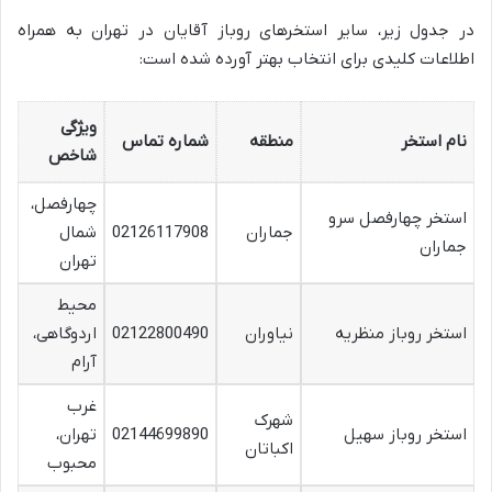
در جدول زیر، سایر استخرهای روباز آقایان در تهران به همراه
اطلاعات کلیدی برای انتخاب بهتر آورده شده است:
ویژگی
نام استخر
منطقه
شماره تماس
شاخص
چهارفصل،
استخر چهارفصل سرو
جماران
02126117908
شمال
جماران
تهران
محیط
استخر روباز منظریه
نیاوران
02122800490
اردوگاهی،
آرام
غرب
شهرک
استخر روباز سهیل
02144699890
تهران،
اکباتان
محبوب