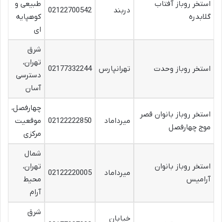
استخر روباز آفتاب
طبیعی و
دربند
02122700542
گلابدره
کوهپایه
ای
شرق
تهران،
استخر روباز وحدت
تهرانپارس
02177332244
دسترسی
آسان
چهارفصل،
استخر روباز بانوان قصر
میرداماد
02122222850
موقعیت
موج چهارفصل
مرکزی
شمال
استخر روباز بانوان
تهران،
میرداماد
02122220005
آرامیس
محیط
آرام
شرق
خیابان