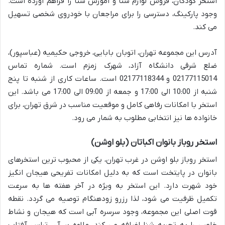
استخر کودکان، فروش لوازم شنا و آموزش شنا را فراهم آورده است.
وجود پارکینگ، دسترسی را برای مراجعان با خودروی شخصی تسهیل
می کند.
آدرس این مجموعه تهران، اتوبان بابایی، خروجی حکیمیه (عباسپور)،
ضلع شرقی دانشگاه آزاد، شهرک زمزم است. شماره تماس
02177115014 و 02177118344 است. ساعات کاری از شنبه تا پنج
شنبه از 10:00 الی 17:00 و جمعه از 09:00 الی 17:00 می باشد. این
استخر با امکانات رفاهی کامل و موقعیت مناسب در شرق تهران، برای
خانواده ها نیز انتخابی مطلوب به شمار می رود.
استخر روباز بانوان اکباتان (بلو اوشن)
استخر روباز بلو اوشن در غرب تهران، یکی از محبوب ترین استخرهای
بانوان در پایتخت است که به دلیل امکانات تفریحی هیجان انگیز
خود شهرت دارد. این استخر به ویژه در آخر هفته ها به سرعت
تکمیل ظرفیت می شود، لذا رزرو زودهنگام توصیه می گردد. نقطه
قوت اصلی این مجموعه، وجود سرسره آبی است که هیجان و نشاط
خاصی را به تجربه شنا اضافه می کند. علاوه بر آن، تراس آفتاب