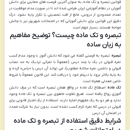
قوانین تبصره و تک ماده، به عنوان آخرین فرصت های حمایتی برای دانش
آموزان در نظام آموزشی ایران طراحی شده اند تا در صورت عدم موفقیت در
تعداد محدودی از دروس، مانع از افت تحصیلی یا تکرار پایه نشود. درک
دقیق این قوانین برای دانش آموزانی که در امتحانات شهریور نیز با چالش
مواجه هستند، بسیار مهم است.
تبصره و تک ماده چیست؟ توضیح مفاهیم
به زبان ساده
تبصره:
تبصره به فرصتی گفته می شود که دانش آموز، با وجود عدم کسب
نمره قبولی در یک یا چند درس (معمولاً با نمراتی نزدیک به حد نصاب
قبولی و داشتن نمره سالانه مطلوب)، می تواند آن درس را «پاس» کرده و
به پایه بالاتر برود یا دیپلم خود را دریافت کند. این قانون معمولاً با شروط
خاص معدلی همراه است.
تک ماده:
اصطلاح تک ماده در واقع همان تبصره است که در عرف دانش
آموزی رواج یافته است. هیچ تفاوت ماهوی بین تبصره و تک ماده وجود
ندارد و هر دو به یک مفهوم اشاره دارند: استفاده از یک امتیاز قانونی برای
قبولی در درسی که نمره لازم کسب نشده است، بدون نیاز به شرکت مجدد
در امتحان آن درس.
شرایط دقیق استفاده از تبصره و تک ماده