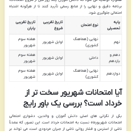
برنامه دقیق و نهایی را از منابع رسمی تأیید کنند تا از هرگونه اشتباه
احتمالی جلوگیری شود.
پایه
تاریخ تقریبی
تاریخ تقریبی
نوع امتحان
تحصیلی
شروع
پایان
نهایی (هماهنگ
هفته سوم
نهم
اوایل شهریور
کشوری)
شهریور
دهم و
هفته سوم
داخلی
اوایل شهریور
یازدهم
شهریور
نهایی (هماهنگ
هفته سوم
دوازدهم
اوایل شهریور
کشوری)
شهریور
آیا امتحانات شهریور سخت تر از
خرداد است؟ بررسی یک باور رایج
یکی از نگرانی های اصلی دانش آموزان و والدین، دشواری احتمالی
امتحانات شهریورماه نسبت به امتحانات خرداد است. این تصور، که عمدتاً
ناشی از استرس و فشار روانی ناشی از جبران مردودی است، می تواند بر