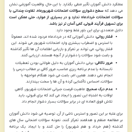
عملکرد دانش آموزان تأثیر منفی بگذارد. با این حال، واقعیت آموزشی نشان
می دهد که
سطح دشواری سؤالات امتحانات شهریورماه، تفاوت چندانی با
سؤالات امتحانات خردادماه ندارد و در بسیاری از موارد، حتی ممکن است
برای تسهیل فرآیند قبولی، کمی آسان تر نیز باشد.
دلایل متعددی برای این باور غلط وجود دارد:
فشار روانی:
دانش آموزانی که در خردادماه مردود شده اند، معمولاً
با استرس و اضطراب بیشتری وارد امتحانات شهریور می شوند. این
فشار روانی، می تواند بر تمرکز و بازیابی اطلاعات آن ها تأثیر گذاشته
و باعث شود سؤالات را دشوارتر از آنچه هستند، ارزیابی کنند.
مرور ناکافی:
برخی دانش آموزان به دلیل طولانی بودن تعطیلات
تابستانه یا عدم برنامه ریزی مناسب، مرور کافی بر مطالب درسی را
انجام نمی دهند. همین امر، باعث می شود هنگام مواجهه با
سؤالات، احساس ناآشنایی کرده و آن ها را سخت بپندارند.
عدم درک صحیح:
ماهیت فرصت جبرانی امتحانات شهریور، گاهی
اوقات به اشتباه این تصور را ایجاد می کند که برای قبولی، باید
تلاش فوق العاده ای در برابر سؤالات بسیار دشوار انجام داد.
برای غلبه بر این تصور و استرس ناشی از آن، توصیه می شود دانش آموزان
بر مطالعه منظم و هدفمند تمرکز کنند، نمونه سؤالات امتحانی سال های
گذشته (هم خرداد و هم شهریور) را حل کنند و با ایجاد یک برنامه