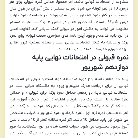
متفاوت از امتحانات نهایی باشد، اما معمولاً حداقل نمره قبولی برای هر
درس، 10 در نظر گرفته می شود. نمرات مستمر دانش آموزان در طول سال
تحصیلی، در کنار نمره امتحان پایانی شهریورماه، در محاسبه نمره نهایی
درس تأثیرگذار است. لذا، حضور فعال در کلاس ها و کسب نمرات مستمر
مطلوب، می تواند به دانش آموز در قبولی کمک شایانی کند. تفاوت اصلی
در این پایه ها عدم وجود آیین نامه های سراسری سخت گیرانه برای نمره
برگه و سالانه به شکل امتحانات نهایی است و عمده تصمیم گیری ها بر
عهده شورای مدرسه و معلمان مربوطه است.
نمره قبولی در امتحانات نهایی پایه
دوازدهم شهریور
پایه دوازدهم نقطه اوج دوره متوسطه دوم است و قبولی در امتحانات
نهایی آن برای دریافت مدرک دیپلم و ورود به دانشگاه حیاتی است. در
امتحانات نهایی پایه دوازدهم، حداقل نمره برگه برای قبولی 7 و حداقل
نمره سالانه 10 است. یک باور رایج و اشتباه در میان دانش آموزان این
است که اگر نمره برگه 7 شود، کافی است؛ در حالی که نمره سالانه (که شامل
نمرات مستمر، نمره ترم اول، نمره خرداد و نمره شهریور با ضرایب مشخص
می شود) نیز باید حداقل 10 باشد. اگر نمره سالانه کمتر از 10 باشد، دانش
آموز مردود محسوب می شود. نمرات کسب شده در این امتحانات، به طور
مستقیم بر معدل کتبی نهایی و سوابق تحصیلی دانش آموز تأثیر می