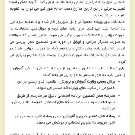
امتحانی شهریورماه را برای تمامی پایه ها اعلام می کند. اگرچه ممکن است
تغییرات جزئی در این تاریخ ها رخ دهد، اما به طور کلی می توان به تقویم
تقریبی زیر اشاره کرد:
امتحانات شهریورماه معمولاً از اوایل شهریور آغاز شده و تا هفته سوم این
ماه ادامه پیدا می کنند. برای پایه های نهم و دوازدهم، امتحانات به
صورت نهایی و هماهنگ کشوری برگزار می شود، به این معنی که سؤالات
به صورت متمرکز طراحی و اوراق در حوزه های تصحیح مجزا بررسی می
شوند. اما برای پایه های دهم و یازدهم (به جز دروس نهایی شده در
نظام جدید)، امتحانات به صورت داخلی و توسط خود مدارس برگزار می
گردد.
برای دریافت اطلاعات دقیق و به روز از برنامه امتحانی، دانش آموزان و
والدین باید به طور مستمر به موارد زیر مراجعه کنند:
پرتال رسمی وزارت آموزش و پرورش:
اطلاعیه های رسمی در این
خصوص در سایت های وزارتخانه منتشر می شوند.
مدرسه محل تحصیل:
برنامه امتحانی دقیق هر مدرسه، از طریق
تابلو اعلانات، وب سایت یا شبکه های اجتماعی مدرسه اطلاع رسانی
می شود.
رسانه های معتبر خبری و آموزشی:
برخی رسانه های تخصصی نیز
اخبار مربوط به تقویم امتحانی را پوشش می دهند.
همواره توصیه می شود که دانش آموزان چند روز قبل از شروع امتحانات،