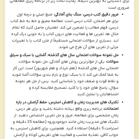
برای دستیابی به بهترین نتیجه، رعایت نکات زیر در برنامه ریزی مطالعاتی
ضروری است:
مرور دقیق کتب درسی: سنگ بنای آمادگی:
منبع اصلی و درجه اول
برای هر امتحان، کتاب درسی است. مطالعه عمیق و خط به خط کتاب
درسی، فهم مطالب را تضمین می کند. اطمینان حاصل کنید که تمام
مثال ها، تمرین ها و فعالیت های درون کتاب را به خوبی درک کرده
اید. بسیاری از سؤالات امتحانی مستقیماً از متن کتاب یا با تغییرات
جزئی از تمرین های آن طرح می شوند.
حل نمونه سوالات امتحانی سال های گذشته: آشنایی با سبک و سیاق
سوالات:
یکی از مؤثرترین روش های آمادگی، حل نمونه سؤالات
امتحانی سال های گذشته (هم خرداد و هم شهریور) است. این کار
به شما کمک می کند تا با سبک، نوع و بارم بندی سؤالات آشنا شوید
و نقاط قوت و ضعف خود را شناسایی کنید. پس از حل هر نمونه
سؤال، پاسخ های خود را با کلید تصحیح مقایسه کرده و
اشتباهاتتان را تحلیل کنید.
تکنیک های مدیریت زمان و کاهش استرس: حفظ آرامش در بازه
امتحانات:
برنامه ریزی واقع بینانه داشته باشید و برای هر درس،
زمان مشخصی برای مطالعه، مرور و حل تمرین اختصاص دهید. از
تکنیک های مدیریت زمان مانند «پومودورو» (مطالعه 25 دقیقه و
استراحت 5 دقیقه) استفاده کنید. همچنین، برای کاهش استرس، به
خواب کافی، تغذیه مناسب و فعالیت های تفریحی کوتاه و آرامش