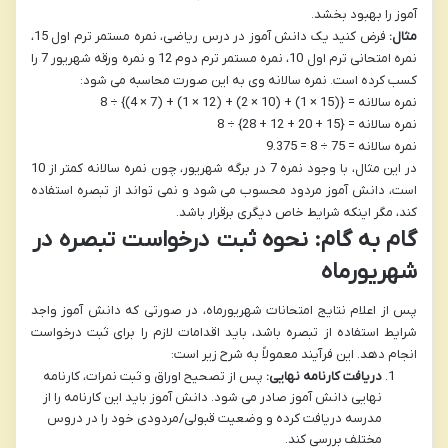
آموز را بهبود بخشد.
مثال:
فرض کنید یک دانش آموز در درس ریاضی، نمره مستمر ترم اول 15،
نمره امتحانی ترم اول 10، نمره مستمر ترم دوم 12 و نمره ورقه شهریور 7 را
کسب کرده است. نمره سالانه وی به این صورت محاسبه می شود:
نمره سالانه = {(15 × 1) + (10 × 2) + (12 × 1) + (7 × 4)} ÷ 8
نمره سالانه = {15 + 20 + 12 + 28} ÷ 8
نمره سالانه = 75 ÷ 8 = 9.375
در این مثال، با وجود نمره 7 در برگه شهریور، چون نمره سالانه کمتر از 10
است، دانش آموز مردود محسوب می شود و نمی تواند از تبصره استفاده
کند، مگر اینکه شرایط خاص دیگری برقرار باشد.
گام به گام: نحوه ثبت درخواست تبصره در
شهریورماه
پس از اعلام نتایج امتحانات شهریورماه، در صورتی که دانش آموز واجد
شرایط استفاده از تبصره باشد، باید اقدامات لازم را برای ثبت درخواست
انجام دهد. این فرآیند معمولاً به شرح زیر است:
دریافت کارنامه نهایی:
پس از تصحیح اوراق و ثبت نمرات، کارنامه
نهایی دانش آموز صادر می شود. دانش آموز باید این کارنامه را از
مدرسه دریافت کرده و وضعیت قبولی/مردودی خود را در دروس
مختلف بررسی کند.