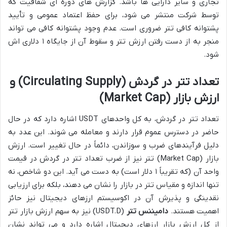
تجاری و سایر دارایی ها باشد. گزارش های دوره ای شفافیت که
توسط شرکت منتشر می شود، برای حفظ اعتماد عمومی و تأیید
پشتوانه کافی تتر ضروری است. عدم وجود پشتوانه کافی می تواند
منجر به از دست رفتن ارزش تتر و سقوط آن از جایگاه ۱ دلاری اش
شود.
تعداد تتر در گردش (Circulating Supply) و
ارزش بازار (Market Cap)
تعداد تتر در گردش، به کل واحدهای USDT اشاره دارد که در حال
حاضر در دسترس عموم قرار دارند و معامله می شوند. این عدد به
دلیل فرآیندهای ضرب و سوزاندن، دائماً در حال تغییر است. ارزش
بازار (Market Cap) تتر نیز از ضرب تعداد تتر در گردش در قیمت
واحد آن (که تقریباً ۱ دلار است) به دست می آید. این دو شاخص، نه
تنها اندازه و مقیاس تتر در بازار را نشان می دهند، بلکه برای ارزیابی
نقدینگی و پذیرش آن در اکوسیستم ارزهای دیجیتال نیز حائز
اهمیت هستند.
دامیننس تتر
(USDT.D) نیز به سهم ارزش بازار تتر
از کل ارزش بازار ارزهای دیجیتال اشاره دارد و می تواند نشان