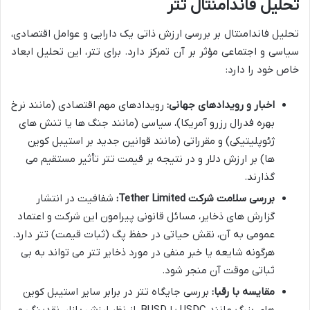
تحلیل فاندامنتال تتر
تحلیل فاندامنتال بر بررسی ارزش ذاتی یک دارایی و عوامل اقتصادی،
سیاسی و اجتماعی مؤثر بر آن تمرکز دارد. برای تتر، این تحلیل ابعاد
خاص خود را دارد:
اخبار و رویدادهای جهانی:
رویدادهای مهم اقتصادی (مانند نرخ
بهره فدرال رزرو آمریکا)، سیاسی (مانند جنگ ها یا تنش های
ژئوپلیتیکی) و مقرراتی (مانند قوانین جدید بر استیبل کوین
ها) بر ارزش دلار و در نتیجه بر قیمت تتر تأثیر مستقیم می
گذارند.
بررسی سلامت شرکت Tether Limited:
شفافیت در انتشار
گزارش های ذخایر، مسائل قانونی پیرامون این شرکت و اعتماد
عمومی به آن، نقش حیاتی در حفظ پگ (ثبات قیمت) تتر دارد.
هرگونه شایعه یا خبر منفی در مورد ذخایر تتر می تواند به بی
ثباتی موقت آن منجر شود.
مقایسه با رقبا:
بررسی جایگاه تتر در برابر سایر استیبل کوین
های بزرگ مانند USDC یا BUSD، از نظر ارزش بازار، نقدینگی و