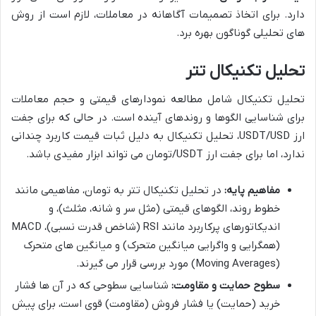
دارد. برای اتخاذ تصمیمات آگاهانه در معاملات، لازم است از روش
های تحلیلی گوناگون بهره برد.
تحلیل تکنیکال تتر
تحلیل تکنیکال شامل مطالعه نمودارهای قیمتی و حجم معاملات
برای شناسایی الگوها و روندهای آینده است. در حالی که برای جفت
ارز USDT/USD، تحلیل تکنیکال به دلیل ثبات قیمت کاربرد چندانی
ندارد، اما برای جفت ارز USDT/تومان می تواند ابزار مفیدی باشد.
مفاهیم پایه:
در تحلیل تکنیکال تتر به تومان، مفاهیمی مانند
خطوط روند، الگوهای قیمتی (مثل سر و شانه، مثلث)، و
اندیکاتورهای پرکاربرد مانند RSI (شاخص قدرت نسبی)، MACD
(همگرایی و واگرایی میانگین متحرک) و میانگین های متحرک
(Moving Averages) مورد بررسی قرار می گیرند.
سطوح حمایت و مقاومت:
شناسایی سطوحی که در آن ها فشار
خرید (حمایت) یا فشار فروش (مقاومت) قوی است، برای پیش