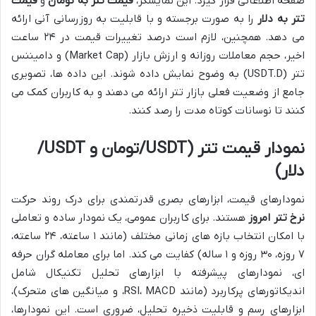
صفحه اطلاعاتی قرار گیرد. این نمایشگر،
قیمت تتر به تومان
و
قیمت
تتر به دلار
را به صورت برجسته و با قابلیت به روزرسانی آنی ارائه
می دهد. همچنین، لازم است درصد تغییرات قیمت در ۲۴ ساعت
اخیر، حجم معاملات روزانه و ارزش بازار (Market Cap) و دامیننس
تتر (USDT.D) به وضوح نمایش داده شوند. این داده ها، تصویری
جامع از وضعیت فعلی بازار تتر ارائه می دهند و به کاربران کمک می
کنند تا نوسانات کوتاه مدت را رصد کنند.
نمودار قیمت تتر (USDT/تومان و USDT/
دلار)
نمودارهای قیمت، ابزارهای بصری قدرتمندی برای درک روند حرکت
نرخ تتر امروز
هستند. برای کاربران عمومی، یک نمودار ساده و تعاملی
با امکان انتخاب بازه های زمانی مختلف (مانند ۱ ساعته، ۲۴ ساعته،
۷ روزه، ۳۰ روزه و ۱ ساله) کفایت می کند. اما برای معامله گران حرفه
ای، نمودارهای پیشرفته با ابزارهای تحلیل تکنیکال شامل
اندیکاتورهای پرکاربرد (مانند RSI، MACD، و میانگین های متحرک)،
ابزارهای رسم و قابلیت ذخیره تحلیل، ضروری است. این نمودارها،