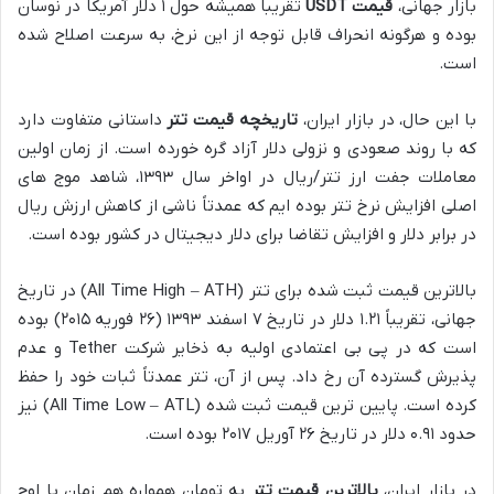
بازار جهانی،
قیمت USDT
تقریباً همیشه حول ۱ دلار آمریکا در نوسان
بوده و هرگونه انحراف قابل توجه از این نرخ، به سرعت اصلاح شده
است.
با این حال، در بازار ایران،
تاریخچه قیمت تتر
داستانی متفاوت دارد
که با روند صعودی و نزولی دلار آزاد گره خورده است. از زمان اولین
معاملات جفت ارز تتر/ریال در اواخر سال ۱۳۹۳، شاهد موج های
اصلی افزایش نرخ تتر بوده ایم که عمدتاً ناشی از کاهش ارزش ریال
در برابر دلار و افزایش تقاضا برای دلار دیجیتال در کشور بوده است.
بالاترین قیمت ثبت شده برای تتر (All Time High – ATH) در تاریخ
جهانی، تقریباً ۱.۲۱ دلار در تاریخ ۷ اسفند ۱۳۹۳ (۲۶ فوریه ۲۰۱۵) بوده
است که در پی بی اعتمادی اولیه به ذخایر شرکت Tether و عدم
پذیرش گسترده آن رخ داد. پس از آن، تتر عمدتاً ثبات خود را حفظ
کرده است. پایین ترین قیمت ثبت شده (All Time Low – ATL) نیز
حدود ۰.۹۱ دلار در تاریخ ۲۶ آوریل ۲۰۱۷ بوده است.
در بازار ایران،
بالاترین قیمت تتر
به تومان همواره هم زمان با اوج