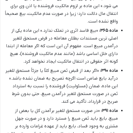
می شود.» این ماده بر لزوم مالکیت فروشنده یا اذن وی برای
انتقال مال دلالت دارد؛ زیرا در صورت عدم مالکیت، بیع صحیحاً
واقع نشده است.
ماده ۳۶۵:
«بیع فاسد اثری در تملک ندارد.» این ماده یکی از
اصلی ترین مستندات بطلان معامله در فرض مستحق للغیر
درآمدن مبیع است. مفهوم آن این است که اگر معامله از ابتدا
دارای خلل اساسی باشد (مانند عدم مالکیت فروشنده)، هیچ
گونه اثر حقوقی در انتقال مالکیت ایجاد نخواهد کرد.
ماده ۳۹۰:
«اگر بعد از قبض ثمن مبیع کلاً یا جزئاً مستحق للغیر
درآید بایع ضامن است اگرچه تصریح به ضمان نشده باشد.»
این ماده، ضمان (مسئولیت) فروشنده را نسبت به استرداد
ثمن در صورت مستحق للغیر درآمدن مبیع، حتی بدون شرط
صریح در قرارداد، تأکید می کند.
ماده ۳۹۱:
«در صورت مستحق للغیر برآمدن کل یا بعض از
مبیع، بایع باید ثمن مبیع را مسترد دارد و در صورت جهل
مشتری به وجود فساد، بایع باید از عهده غرامات وارده بر