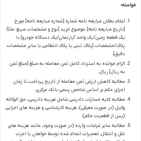
خواسته:
اعلام بطلان مبایعه نامه شماره [شماره مبایعه نامه] مورخ
[تاریخ مبایعه نامه]، موضوع خرید [نوع و مشخصات مبیع، مثلاً:
یک قطعه زمین/یک واحد آپارتمان/یک دستگاه خودرو] با
پلاک/مشخصات [پلاک ثبتی یا پلاک انتظامی یا سایر مشخصات
دقیق].
الزام خوانده به استرداد کامل ثمن معامله به مبلغ [مبلغ ثمن
به ریال] ریال.
مطالبه کاهش ارزش ثمن معامله از تاریخ پرداخت تا زمان
اجرای حکم بر اساس شاخص رسمی بانک مرکزی.
مطالبه کلیه خسارات دادرسی شامل هزینه دادرسی، حق الوکاله
وکیل (در صورت معرفی)، هزینه کارشناسی و هزینه های اجرایی
(پس از قطعیت حکم).
مطالبه سایر غرامات وارده (در صورت وجود، مانند هزینه های
نقل و انتقال، تعمیرات انجام شده توسط خواهان یا اجرت