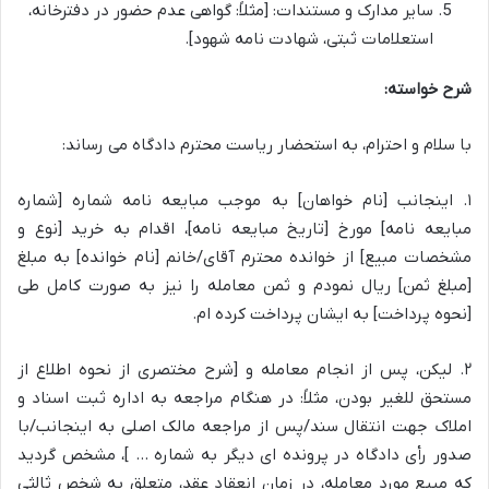
سایر مدارک و مستندات: [مثلاً: گواهی عدم حضور در دفترخانه،
استعلامات ثبتی، شهادت نامه شهود].
شرح خواسته:
با سلام و احترام، به استحضار ریاست محترم دادگاه می رساند:
۱. اینجانب [نام خواهان] به موجب مبایعه نامه شماره [شماره
مبایعه نامه] مورخ [تاریخ مبایعه نامه]، اقدام به خرید [نوع و
مشخصات مبیع] از خوانده محترم آقای/خانم [نام خوانده] به مبلغ
[مبلغ ثمن] ریال نمودم و ثمن معامله را نیز به صورت کامل طی
[نحوه پرداخت] به ایشان پرداخت کرده ام.
۲. لیکن، پس از انجام معامله و [شرح مختصری از نحوه اطلاع از
مستحق للغیر بودن، مثلاً: در هنگام مراجعه به اداره ثبت اسناد و
املاک جهت انتقال سند/پس از مراجعه مالک اصلی به اینجانب/با
صدور رأی دادگاه در پرونده ای دیگر به شماره … ]، مشخص گردید
که مبیع مورد معامله، در زمان انعقاد عقد، متعلق به شخص ثالثی