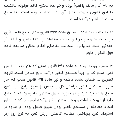
به نام [نام مالک واقعی] بوده و خوانده محترم فاقد هرگونه مالکیت
یا اذن قانونی جهت انتقال آن به اینجانب بوده است، لذا مبیع
مستحق للغیر درآمده است.
۳. با عنایت به اینکه مطابق
ماده ۳۶۵ قانون مدنی
«بیع فاسد اثری
در تملک ندارد» و در این حالت، معامله از ابتدا باطل و فاقد اثر
حقوقی است، بنابراین، اینجانب تقاضای اعلام بطلان مبایعه نامه
فوق الذکر را دارم.
۴. همچنین، با توجه به
ماده ۳۹۰ قانون مدنی
که «اگر بعد از قبض
ثمن، مبیع کلاً یا جزئاً مستحق للغیر درآید، بایع ضامن است، اگرچه
تصریح به ضمان نشده باشد» و نیز
ماده ۳۹۱ قانون مدنی
که «در
صورت مستحق للغیر برآمدن کل یا بعض از مبیع، بایع باید ثمن
مبیع را مسترد دارد و در صورت جهل مشتری به وجود فساد، بایع
باید از عهده غرامات وارده بر مشتری نیز برآید»، اینجانب که در زمان
انجام معامله از مستحق للغیر بودن مبیع جاهل بوده ام، علاوه بر
استرداد ثمن پرداختی، مطالبه کاهش ارزش ثمن به نرخ روز (بر