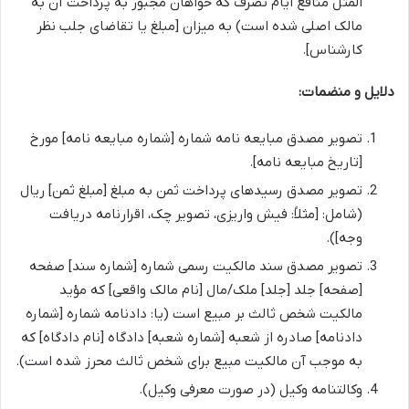
المثل منافع ایام تصرف که خواهان مجبور به پرداخت آن به
مالک اصلی شده است) به میزان [مبلغ یا تقاضای جلب نظر
کارشناس].
دلایل و منضمات:
تصویر مصدق مبایعه نامه شماره [شماره مبایعه نامه] مورخ
[تاریخ مبایعه نامه].
تصویر مصدق رسیدهای پرداخت ثمن به مبلغ [مبلغ ثمن] ریال
(شامل: [مثلاً: فیش واریزی، تصویر چک، اقرارنامه دریافت
وجه]).
تصویر مصدق سند مالکیت رسمی شماره [شماره سند] صفحه
[صفحه] جلد [جلد] ملک/مال [نام مالک واقعی] که مؤید
مالکیت شخص ثالث بر مبیع است (یا: دادنامه شماره [شماره
دادنامه] صادره از شعبه [شماره شعبه] دادگاه [نام دادگاه] که
به موجب آن مالکیت مبیع برای شخص ثالث محرز شده است).
وکالتنامه وکیل (در صورت معرفی وکیل).