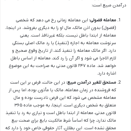
درآمدن مبیع است:
معامله فضولی:
این معامله زمانی رخ می دهد که شخصی
(فضول) بدون اذن مالک، مال او را به دیگری بفروشد. در اینجا،
معامله از ابتدا باطل نیست، بلکه غیرنافذ است. یعنی
سرنوشت معامله به اجازه (تنفیذ) یا رد مالک اصلی بستگی
دارد. اگر مالک معامله را تنفیذ کند، از تاریخ وقوع صحیح و
لازم الاجرا می شود و اگر آن را رد کند، معامله از اساس باطل
خواهد شد. ماده ۲۴۷ قانون مدنی به صراحت به این موضوع
اشاره دارد.
مستحق للغیر درآمدن مبیع:
در این حالت، فرض بر این است
که فروشنده در زمان معامله، مالک یا مأذون بوده، اما پس از
معامله مشخص می شود که این فرض نادرست بوده و مال
متعلق به شخص دیگری است. اینجا، به موجب ماده ۳۶۵
قانون مدنی، معامله از ابتدا باطل است و نیازی به رد یا تنفیذ
مالک ندارد، چرا که اساساً شرط مالکیت بایع برای صحت بیع
محقق نشده است. این بطلان، آثار حقوقی خاص خود را دارد که