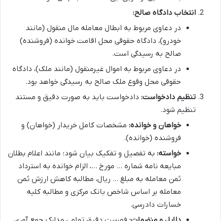
انتخاب دادگاه صالح:
در دعاوی مربوط به ابطال معامله مال منقول (مانند
خودرو)، دادگاه حقوقی محل اقامت خوانده (فروشنده)
صالح به رسیدگی است.
در دعاوی مربوط به اموال غیرمنقول (مانند ملک)، دادگاه
حقوقی محل وقوع ملک صالح به رسیدگی خواهد بود.
تنظیم دادخواست:
دادخواست باید به صورت دقیق و مستند
تنظیم شود.
خواهان و خوانده:
مشخصات کامل خریدار (خواهان) و
فروشنده (خوانده).
خواسته:
به تفصیل و تفکیک بیان شود؛ مانند اعلام بطلان
مبایعه نامه شماره … مورخ …، الزام خوانده به استرداد
ثمن معامله به مبلغ … ریال، مطالبه کاهش ارزش ثمن
معامله بر اساس شاخص بانک مرکزی و مطالبه کلیه
خسارات دادرسی.
دلایل و منضمات:
فهرست دقیق تمامی مدارک جمع آوری