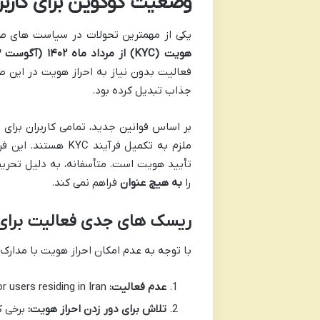
وضعیت کوکوین برای کاربران
یکی از مهمترین تحولات در سیاست های صراف
هویت (KYC) از مرداد ماه ۱۴۰۲ (آگوست ۲۰۲۳)
فعالیت بدون نیاز به احراز هویت در این صر
جذاب تبدیل کرده بود.
بر اساس قوانین جدید، تمامی کاربران برا
ملزم به تکمیل فرآی
تأیید هویت است. متأسفانه، به دلیل تحریم 
را
به هیچ عنوان
فراهم نمی کند.
ریسک های جدی فعالیت برای ک
با توجه به عدم امکان احراز هویت با مدارک ا
عدم فعالیت:
safest option for users residing in Iran.
تلاش برای دور زدن احراز هویت:
برخی ک