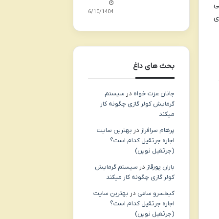
اصلی
06/10/1404
ی
بحث های داغ
جانان عزت خواه
در
سیستم
گرمایش کولر گازی چگونه کار
میکند
پرهام سرافراز
در
بهترین سایت
اجاره جرثقیل کدام است؟
(جرثقیل نوین)
باران پورقاز
در
سیستم گرمایش
کولر گازی چگونه کار میکند
کیخسرو ساعی
در
بهترین سایت
اجاره جرثقیل کدام است؟
(جرثقیل نوین)