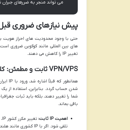
می تواند منجر به ضررهای جبران ن
پیش نیازهای ضروری قبل ا
حتی با وجود محدودیت های احراز هویت برای
های بین المللی مانند کوکوین ضروری است
تغییر IP را کاهش می دهند.
VPN/VPS ثابت و مطمئن: کلید حفظ هویت غیرایرانی
همانطور
شدن حساب گردد. بنابراین، استفاده از یک ابزا
شما را تغییر دهند، بلکه باید ثبات جغرافی
باقی بماند.
اهمیت IP ثابت:
تغ
تلقی شود. اگر با IP کشوری مانند هلند ثبت نام می کنید، همواره باید با همان IP به صرافی وارد شوید.