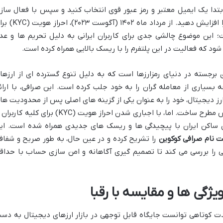
ابتدا یک ایمیل معتبر و رمز عبور قوی انتخاب کنید و سپس با فعال ساز
تایید هویت دو عاملی، امنیت حساب خود را افزایش دهید. از مرداد ماه ۱۴۰۲ (آگو
؛ این موضوع چالشی جدی برای کاربران ایرانی به دلیل تحریم ها و عد
ود که فعالیت در این پلتفرم را با ریسک بالایی همراه کرده است.
یکی از پلتفرم های برجسته در دنیای رمزارزها است که به دلیل تنوع گسترده ای از ارزها
 بسیاری از معامله گران را به خود جلب کرده است. این صرافی، با ارائ
رای خرید و فروش بیش از ۸۰۰ نوع ارز دیجیتال، خود را به عنوان یکی از گزینه های اصلی پس از محدودیت ه
اعمال شده در صرافی های بزرگی چون بایننس مطرح ساخت. اما، با اجباری شدن احراز هویت (KYC) برای کلیه ک
برای کاربران ساکن ایران با پیچیدگی ها و ریسک های جدیدی همراه شده است. ای
ت نام صرافی کوکوین
را تشریح کرده و در عین حال، به طور صریح و شفاف
نی را بررسی می کند تا تصمیم گیری آگاهانه و امن سازی حساب با حداق
ژگی ها و مقایسه با رقبا
۲ تأسیس شد، در مدت کوتاهی توانست جایگاه قابل توجهی در بازار ارزهای دیجیتال به دس