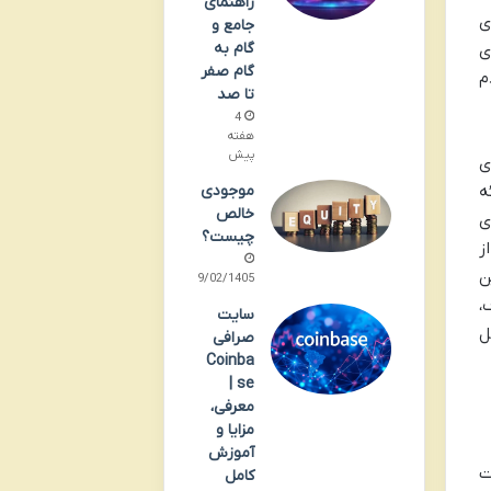
راهنمای
ی
جامع و
گام به
ست ۲۰۲۳)، احراز هویت (KYC) برای
گام صفر
م
تا صد
4
هفته
پیش
ی
ه
موجودی
خالص
ای
چیست؟
اربران از
ن
09/02/1405
،
سایت
ل
صرافی
Coinba
se |
معرفی،
مزایا و
آموزش
ت
کامل