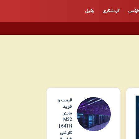
ارکس
گردشگری
وکیل
قیمت و
خرید
ماینر
M32
64TH |
گارانتی