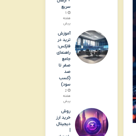
+ ارسال
سریع
1
هفته
پیش
آموزش
ترید در
فارکس:
راهنمای
جامع
صفر تا
صد
(کسب
سود)
2
هفته
پیش
روش
خرید ارز
دیجیتال
|