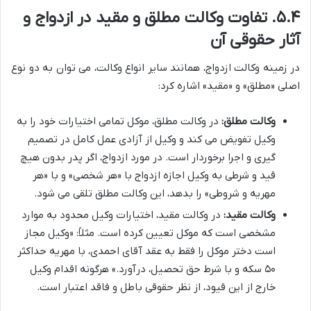
۵.۴. تفاوت وکالت مطلق و مقید در ازدواج و
آثار حقوقی آن
در زمینه وکالت ازدواج، همانند سایر انواع وکالت، می توان به دو نوع
اصلی «مطلق» و «مقید» اشاره کرد:
وکالت مطلق:
در وکالت مطلق، موکل تمامی اختیارات خود را به
وکیل تفویض می کند و وکیل از آزادی عمل کامل در تصمیم
گیری و اجرا برخوردار است. در مورد ازدواج، اگر پدر بدون هیچ
قید و شرطی به وکیل اجازه ازدواج با «هر شخصی» و با «هر
مهریه و شروطی» را بدهد، این وکالت مطلق تلقی می شود.
وکالت مقید:
در وکالت مقید، اختیارات وکیل محدود به موارد
مشخصی است که موکل تعیین کرده است. مثلاً: «وکیل مجاز
است دختر موکل را فقط به عقد آقای احمدی، با مهریه حداکثر
۵۰ سکه و با شرط حق تحصیل، درآورد.» هرگونه اقدام وکیل
خارج از این قیود، از نظر حقوقی باطل و فاقد اعتبار است.