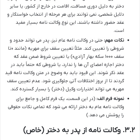
دختر به دلیل دوری مسافت، اقامت در خارج از کشور، یا سایر
دلایل شخصی، نمی توانند برای هر مرحله از انتخاب خواستگار و
عقد حضور داشته باشند، این نوع وکالت نامه بسیار مفید
است.
نکات مهم:
حتی در وکالت نامه عام نیز، پدر می تواند حدود و
شروطی را تعیین کند. مثلاً تعیین سقف برای مهریه (مانند «تا
سقف ۱۰۰۰ سکه بهار آزادی») یا تعیین شروط ضمن عقد که
دختر اجازه امضای آن ها را ندارد، یا شروطی که حتماً باید در
عقد ذکر شوند. این قیود باید به وضوح در متن وکالت نامه قید
گردند تا از بروز اختلافات آتی جلوگیری شود. عدم تعیین سقف
مهریه می تواند اختیارات وکیل (دختر) را بسیار گسترده کند.
نمونه فرم الف:
(در این قسمت، یک فرم کامل و جامع برای
وکالت نامه عام به دختر ارائه می شود که تمامی نکات حقوقی
را پوشش می دهد.)
۳.۲. وکالت نامه از پدر به دختر (خاص)