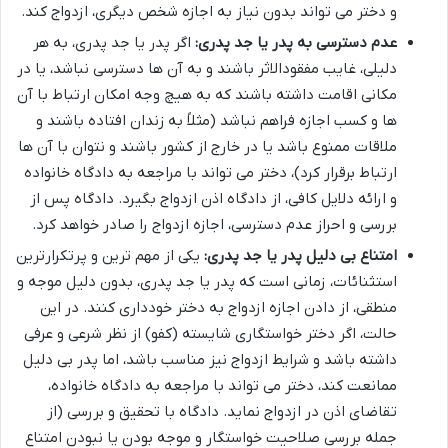
و دختر می تواند بدون نیاز به اجازه شخص دیگری، ازدواج کند.
عدم دسترسی به پدر یا جد پدری:
اگر پدر یا جد پدری، به هر
دلیلی، غایب مفقودالاثر باشند و به آن ها دسترسی نباشد، یا در
مکانی اقامت داشته باشند که به هیچ وجه امکان ارتباط با آن
ها و کسب اجازه فراهم نباشد (مثلاً به زندان افتاده باشند و
ملاقات ممنوع باشد یا در خارج از کشور باشند و نتوان با آن ها
ارتباط برقرار کرد)، دختر می تواند با مراجعه به دادگاه خانواده
و ارائه دلایل کافی، از دادگاه اذن ازدواج بگیرد. دادگاه پس از
بررسی و احراز عدم دسترسی، اجازه ازدواج را صادر خواهد کرد.
امتناع بی دلیل پدر یا جد پدری:
یکی از مهم ترین و پرتکرارترین
استثنائات، زمانی است که پدر یا جد پدری، بدون دلیل موجه و
منطقی، از دادن اجازه ازدواج به دختر خودداری کنند. در این
حالت، اگر دختر خواستگاری شایسته (کفو) از نظر شرعی و عرفی
داشته باشد و شرایط ازدواج نیز مناسب باشد، اما پدر بی دلیل
ممانعت کند، دختر می تواند با مراجعه به دادگاه خانواده،
تقاضای اذن در ازدواج نماید. دادگاه با تحقیق و بررسی (از
جمله بررسی صلاحیت خواستگار و موجه بودن یا نبودن امتناع