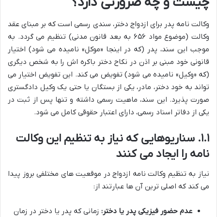
چیست و چه ضرورتی دارد؟
وکالت نامه پدر برای ازدواج دختر، سندی رسمی است که بر مبنای عقد
وکالت (موضوع مواد ۶۵۶ به بعد قانون مدنی) تنظیم می گردد. به
موجب این سند، پدر (که در اینجا «موکل» نامیده می شود) اختیار
قانونی خود مبنی بر اذن در نکاح دختر باکره اش را به شخص دیگری
(که «وکیل» نامیده می شود) تفویض می کند. این تفویض اختیار می
تواند به خود دختر، مادر، یکی از بستگان یا حتی یک وکیل دادگستری
صورت پذیرد. این سند، ماهیت رسمی داشته و تنها پس از ثبت در
یکی از دفاتر اسناد رسمی، دارای اعتبار حقوقی کامل می شود.
۱.۱. سناریوهایی که نیاز به تنظیم این وکالت
نامه را ایجاد می کنند
نیاز به تنظیم وکالت نامه ازدواج در موقعیت های مختلفی بروز پیدا
می کند که اصلی ترین آن ها عبارتند از:
عدم حضور فیزیکی پدر یا دختر:
زمانی که پدر یا دختر در زمان