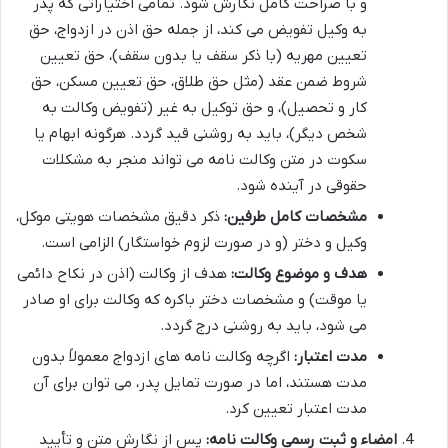
و با صراحت کامل نگارش شود. تمامی اختیاراتی که پدر
به وکیل تفویض می کند، از جمله حق اذن در ازدواج، حق
تعیین مهریه (با ذکر سقف یا بدون سقف)، حق تعیین
شروط ضمن عقد (مثل حق طلاق، حق تعیین مسکن، حق
کار و تحصیل)، و حق توکیل به غیر (تفویض وکالت به
شخص دیگر)، باید به روشنی قید گردد. هرگونه ابهام یا
سکوت در متن وکالت نامه می تواند منجر به مشکلات
حقوقی در آینده شود.
مشخصات کامل طرفین:
ذکر دقیق مشخصات هویتی موکل،
وکیل و دختر (و در صورت لزوم خواستگار) الزامی است.
هدف و موضوع وکالت:
هدف از وکالت (اذن در نکاح دائمی
یا موقت) و مشخصات دختر باکره که وکالت برای او صادر
می شود، باید به روشنی درج گردد.
مدت اعتبار:
اگرچه وکالت نامه های ازدواج معمولاً بدون
مدت هستند، اما در صورت تمایل پدر، می توان برای آن
مدت اعتبار تعیین کرد.
امضاء و ثبت رسمی وکالت نامه:
پس از نگارش متن و تأیید