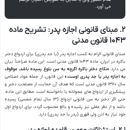
می آورد.
۲. مبنای قانونی اجازه پدر: تشریح ماده
۱۰۴۳ قانون مدنی
مبنای قانونی الزام به کسب اجازه پدر (یا جد پدری) برای ازدواج دختر
باکره در ایران، ماده ۱۰۴۳ قانون مدنی است. این ماده صراحتاً بیان
می دارد:
«نکاح دختر باکره اگرچه به سن بلوغ رسیده باشد، موقوف
به اجازه پدر یا جد پدری اوست.»
این قانون، از جمله مواد اصلاحی
سال ۱۳۷۰ قانون مدنی است که هدف آن حمایت از مصلحت دختر و
پیشگیری از ازدواج های عجولانه یا ناخواسته است. مطابق این ماده،
حتی اگر دختر به سن قانونی ازدواج (۱۳ سال تمام شمسی) رسیده
باشد و از نظر عقلی نیز رشیده و بالغ محسوب گردد، برای ازدواج اول
خود نیاز به اذن ولی قهری (پدر یا جد پدری) دارد.
۲.۱. استثنائات مهم بر قاعده اجازه پدر