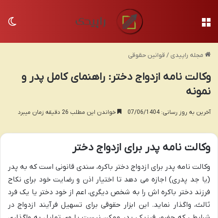
منو
تغی
مجله راپیدی
/
قوانین حقوقی
وکالت نامه ازدواج دختر: راهنمای کامل پدر و
نمونه
آخرین به روز رسانی: 07/06/1404
خواندن این مطلب 26 دقیقه زمان میبرد
وکالت نامه پدر برای ازدواج دختر
وکالت نامه پدر برای ازدواج دختر باکره، سندی قانونی است که به پدر
(یا جد پدری) اجازه می دهد تا اختیار اذن و رضایت خود برای نکاح
فرزند دختر باکره اش را به شخص دیگری، اعم از خود دختر یا یک فرد
ثالث، واگذار نماید. این ابزار حقوقی برای تسهیل فرآیند ازدواج در
شرایطی که حضور فیزیکی پدر ممکن نیست یا وی تمایل به واگذاری