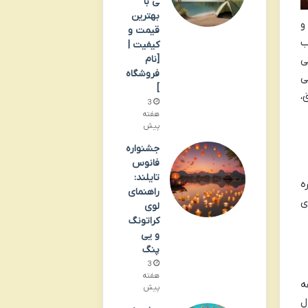
ی با
بهترین
و
قیمت و
ب
کیفیت |
[نام
ی
فروشگاه
ی
]
،
3
هفته
پیش
جشنواره
فانوس
تایلند:
ه
راهنمای
ی
لوی
کراتونگ
و یی
پنگ
3
هفته
ه
پیش
ل