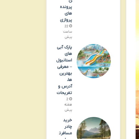
ن
پرونده
های
پروازی
22
ساعت
پیش
پارک آبی
های
استانبول
– معرفی
بهترین
ها،
آدرس و
تفریحات
2
هفته
پیش
خرید
چادر
مسافرت