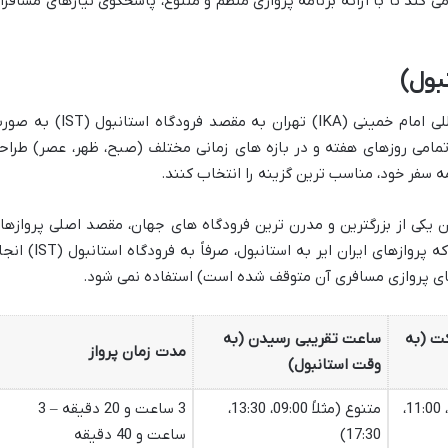
می کند تا با ارائه برنامه پروازی منظم و متنوع، پاسخگوی نیازهای مسافرا
بول)
پروازهای ایران ایر از مبدأ فرودگاه بین المللی امام خمینی (IKA) تهران به مقصد فرودگاه استانب
تمامی روزهای هفته و در بازه های زمانی مختلف (صبح، ظهر، عصر) طراح
مه سفر خود، مناسب ترین گزینه را انتخاب کنند.
المللی استانبول (IST) به عنوان یکی از بزرگترین و مدرن ترین فرودگاه های جهان، مقصد اصلی پروازه
ایران ایر به استانبول است. تاکید می شود که پروازهای ایران ایر به استانبول، صرفاً به فر
های پروازی مسافری آن متوقف شده است) استفاده نمی شود.
ت (به
ساعت تقریبی رسیدن (به
مدت زمان پرواز
وقت استانبول)
متنوع (مثلاً 06:30، 11:00،
متنوع (مثلاً 09:00، 13:30،
3 ساعت و 20 دقیقه – 3
17:30)
ساعت و 40 دقیقه