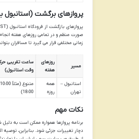
پروازهای برگشت (استانبول به
صورت منظم و در تمامی روزهای هفته انجام می 
زمانی مختلفی قرار می گیرد تا مسافران بتوا
روزهای
ساعت تقریبی حرک
مسیر
هفته
وقت استانبول)
استانبول –
همه
تهران
روزه
18:00)
نکات مهم
برنامه پروازها همواره ممکن است به دلیل ش
دچار تغییرات جزئی شود. بنابراین، توصیه اک
از طریق وب سایت رسمی ایران ایر یا نمایند