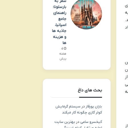
سفر به
ی
بارسلونا:
ه
راهنمای
جامع
.
اسپانیا،
د
جاذبه ها
و هزینه
ها
4
هفته
پیش
ن
ن
ز
ی
بحث های داغ
ه
باران پورقاز
در
سیستم گرمایش
کولر گازی چگونه کار میکند
کیخسرو ساعی
در
بهترین سایت
ز
اجاره جرثقیل کدام است؟