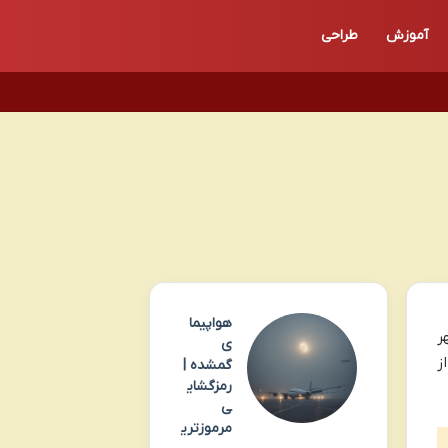
آموزش
طراحی
هواپیما
ر
ی
ز
گمشده |
رمزگشای
ی
مرموزتری