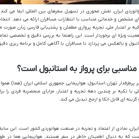
وانوردی ایران، نقش محوری در تسهیل سفرهای بین المللی ایفا می کند 
دهای مشخص و خدماتی متناسب با انتظارات مسافران ارائه می دهد. انتخا
 تکیه بر اعتبار ملی، تجربه پروازی مطمئن و پشتیبانی فارسی زبان صورت م
 اهمیت ویژه ای برخوردار است. این راهنما به بررسی دقیق و تخصصی تمام
تانبول و بالعکس می پردازد تا مسافران با آگاهی کامل و برنامه ریزی دقیق
ب مناسبی برای پرواز به استانبول است؟
 پرطرفدار تهران-استانبول، هواپیمایی جمهوری اسلامی ایران (هما) هموار
ی با تکیه بر چندین دهه تجربه و اعتبار، مزایای منحصربه فردی را برا
گزینه ای قابل اتکا و ارجح تبدیل می کند.
 ایران، نمادی از اعتماد و تجربه در صنعت هوانوردی کشور است. این سابق
است که به دنبال اطمینان خاطر در سفر هستند. هواپیمایی هما در طو