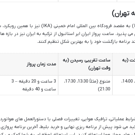
 تهران)
پروازهای بازگشت از فرودگاه استانبول (IST) به مقصد فرودگاه بین المللی امام خمینی (IKA) نیز با همین روی
پذیرد. ساعت پرواز ایران ایر استانبول از ترکیه به ایران نیز در بازه ها
نند برنامه بازگشت خود را به بهترین شکل تنظیم کنند.
ت (به
ساعت تقریبی رسیدن (به
مدت زمان پرواز
وقت تهران)
متنوع (مثلاً 10:00، 14:00،
متنوع (مثلاً 13:30، 17:30،
3 ساعت و 20 دقیقه – 3
21:30)
ساعت و 40 دقیقه
رایط عملیاتی، ترافیک هوایی، تغییرات فصلی یا دستورالعمل های هوانورد
ید می شود پیش از برنامه ریزی نهایی و خرید بلیط، آخرین برنامه پروازی ر
گی های مجاز هما استعلام کنید. این استعلام لحظه ای به شما کمک می کن