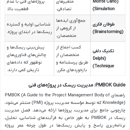
(Monte Carlo
متغیرهای
پروژه‌های فنی با عدم
Simulation)
تصادفی.
قطعیت بالا.
جمع‌آوری ایده‌ها
طوفان فکری
شناسایی اولیه و گسترده
از گروهی از
(Brainstorming)
ریسک‌ها در ابتدای پروژه.
متخصصان.
کسب اجماع از
پیش‌بینی ریسک‌ها و
تکنیک دلفی
متخصصان از
چالش‌های فناوری‌های
(Delphi
طریق پرسشنامه و
نوظهور که داده‌های
Technique)
بازخوردهای مکرر.
تاریخی کمی دارند.
PMBOK Guide: مدیریت ریسک در پروژه‌های فنی
راهنمای PMBOK (A Guide to the Project Management Body of
Knowledge) که توسط مؤسسه مدیریت پروژه (PMI) منتشر می‌شود،
چارچوبی جامع برای مدیریت پروژه‌ها ارائه می‌دهد. فصل مدیریت
ریسک در PMBOK به طور خاص به فرآیندهای شناسایی، تحلیل،
برنامه‌ریزی پاسخ و پایش ریسک‌ها در طول چرخه عمر پروژه