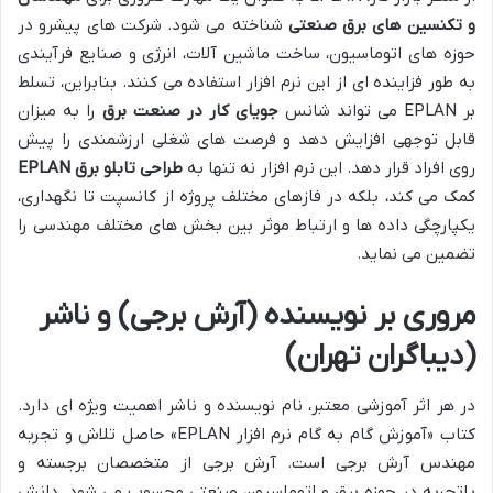
و تکنسین های برق صنعتی
شناخته می شود. شرکت های پیشرو در
حوزه های اتوماسیون، ساخت ماشین آلات، انرژی و صنایع فرآیندی
به طور فزاینده ای از این نرم افزار استفاده می کنند. بنابراین، تسلط
بر EPLAN می تواند شانس
جویای کار در صنعت برق
را به میزان
قابل توجهی افزایش دهد و فرصت های شغلی ارزشمندی را پیش
روی افراد قرار دهد. این نرم افزار نه تنها به
طراحی تابلو برق EPLAN
کمک می کند، بلکه در فازهای مختلف پروژه از کانسپت تا نگهداری،
یکپارچگی داده ها و ارتباط موثر بین بخش های مختلف مهندسی را
تضمین می نماید.
مروری بر نویسنده (آرش برجی) و ناشر
(دیباگران تهران)
در هر اثر آموزشی معتبر، نام نویسنده و ناشر اهمیت ویژه ای دارد.
کتاب «آموزش گام به گام نرم افزار EPLAN» حاصل تلاش و تجربه
مهندس آرش برجی است. آرش برجی از متخصصان برجسته و
باتجربه در حوزه برق و اتوماسیون صنعتی محسوب می شود. دانش