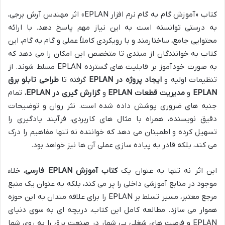
کتاب «آموزش گام به گام نرم افزار EPLAN» اثر مهندس آرش برجی،
به درستی توانسته است به این نیاز مهم پاسخ دهد. با ارائه
محتوایی جامع، ساختارمند و با رویکردی کاملاً عملی و گام به گام، این
کتاب به خوانندگان از مبتدی تا متخصص این امکان را می دهد که
به صورت خودآموز بر قابلیت های گسترده EPLAN مسلط شوند. از
تنظیمات اولیه و
ایجاد پروژه در EPLAN
گرفته تا
طراحی تابلو برق
EPLAN
و
مدیریت قطعات EPLAN
و
گزارش گیری در EPLAN
، تمام
جنبه های ضروری پوشش داده شده است. نثر روان و توضیحات
دقیق نویسنده، همراه با مثال های کاربردی، فرآیند یادگیری را
تسهیل کرده و اطمینان می دهد که خواننده نه تنها مفاهیم را درک
می کند، بلکه قادر به پیاده سازی عملی آن ها نیز خواهد بود.
این اثر نه تنها به عنوان یک
کتاب آموزش EPLAN فارسی
، خلاء
موجود در منابع آموزشی داخلی را پر می کند، بلکه به عنوان یک منبع
مرجع معتبر، مسیر تسلط بر EPLAN را برای علاقه مندان به این حوزه
هموار می سازد. مطالعه کامل این کتاب، دریچه ای به سوی دنیای
EPLAN و فرصت های شغلی بی شمار در صنعت برق را به روی شما