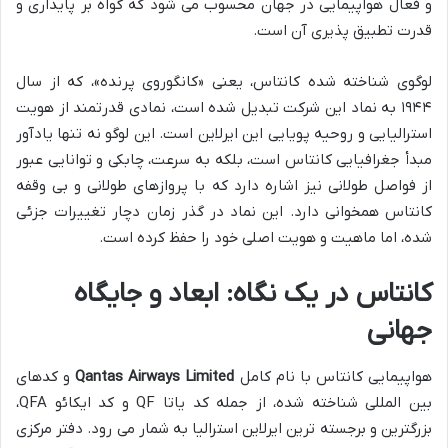
و فعال هواپیمایی در جهان محسوب می شود که گواه بر پایداری و
قدرت تطبیق پذیری آن است.
لوگوی شناخته شده کانتاس، یعنی «کانگوروی پرنده»، که از سال
۱۹۴۴ به نماد این شرکت تبدیل شده است، نمادی قدرتمند از هویت
استرالیایی و روحیه پویایی این ایرلاین است. این لوگو نه تنها یادآور
مبدأ جغرافیایی کانتاس است، بلکه به سرعت، چابکی و توانایی عبور
از فواصل طولانی نیز اشاره دارد که با پروازهای طولانی و بی وقفه
کانتاس همخوانی دارد. این نماد در گذر زمان دچار تغییرات جزئی
شده، اما ماهیت و هویت اصلی خود را حفظ کرده است.
کانتاس در یک نگاه: ابعاد و جایگاه
جهانی
هواپیمایی کانتاس با نام کامل
Qantas Airways Limited
و کدهای
بین المللی شناخته شده، از جمله کد یاتا QF و کد ایکائو QFA،
بزرگترین و برجسته ترین ایرلاین استرالیا به شمار می رود. دفتر مرکزی