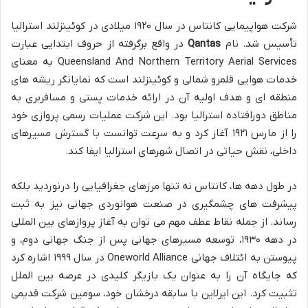
شرکت هواپیمایی کانتاس در سال ۱۹۲۰ میلادی در کوئینزلند استرالیا
تأسیس شد. نام
Qantas
در واقع برگرفته از حروف ابتدایی عبارت
Queensland And Northern Territory Aerial Services به معنای
خدمات هوایی قلمرو شمالی و کوئینزلند است که نمایانگر ریشه های
منطقه ای و هدف اولیه آن در ارائه خدمات پستی و مسافربری به
مناطق دورافتاده استرالیا بود. این شرکت عملیات رسمی پروازی خود
را از مارس ۱۹۲۱ آغاز کرد و به سرعت توانست با گسترش مسیرهای
داخلی، نقش حیاتی در اتصال شهرهای استرالیا ایفا کند.
در طول دهه ها، کانتاس نه تنها مرزهای جغرافیایی را درنوردید بلکه
پیشرفت های چشمگیری در صنعت هوانوردی جهانی نیز به ثبت
رساند. از جمله نقاط عطف مهم می توان به آغاز پروازهای بین المللی
در دهه ۱۹۳۰، توسعه مسیرهای جهانی پس از جنگ جهانی دوم، و
پیوستن به ائتلاف جهانی Oneworld Alliance در سال ۱۹۹۹ اشاره کرد
که جایگاه آن را به عنوان یک بازیگر کلیدی در عرصه بین الملل
تثبیت کرد. این ایرلاین با سابقه درخشان خود، سومین شرکت قدیمی