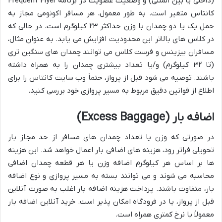
(داخلی یا بین المللی) و وضعیت عضویت در برنامه Frequent Flyer
کانتاس متغیر است. به طور معمول، هر مسافر اکونومی مجاز به
حمل یک یا دو چمدان با وزن حداکثر ۲۳ کیلوگرم است، در حالی که
در کلاس های بالاتر این محدودیت افزایش می یابد. به عنوان مثال،
مسافران بیزینس و فرست کلاس می توانند چمدان های سنگین تری
(تا ۳۲ کیلوگرم) و/یا تعداد بیشتری چمدان را به همراه داشته
باشند. توصیه می شود قبل از پرواز، حتماً وب سایت کانتاس را برای
اطلاع از قوانین دقیق مربوط به مسیر پروازی خود بررسی کنید.
اضافه بار (Excess Baggage)
در صورتی که وزن یا تعداد چمدان های مسافر از حد مجاز بار
تحویلی فراتر رود، هزینه های اضافی بار اعمال خواهد شد. این هزینه
ها بر اساس هر کیلوگرم اضافه وزن یا هر قطعه چمدان اضافی
محاسبه می شوند و می توانند بسته به مسیر پروازی و نوع اضافه
بار، متفاوت باشند. پرداخت هزینه اضافه بار اغلب به صورت آنلاین
قبل از پرواز، یا در فرودگاه امکان پذیر است. خرید آنلاین اضافه بار
معمولاً با نرخ کمتری همراه است.