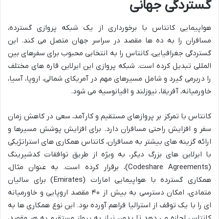
گستردگی جهانی
هواپیمایی کانتاس با برخورداری از یک شبکه پروازی گسترده،
مسافران را به ده ها مقصد در سراسر جهان متصل می کند. این
گستردگی جغرافیایی، کانتاس را به انتخابی محبوب برای سفرهای بین
المللی تبدیل کرده است. شبکه پروازی این ایرلاین قاره های مختلف
را دربرمی گیرد و شامل مسیرهای مهم در آمریکای شمالی، اروپا، آسیا،
خاورمیانه، آفریقا، نیوزلند و اقیانوسیه می شود.
کانتاس با تمرکز بر پروازهای مستقیم و کارآمد، سعی در کاهش زمان
سفر و افزایش راحتی مسافران دارد. برای افزایش پوشش مسیرها و
ارائه گزینه های بیشتر به مسافران، کانتاس همکاری های استراتژیکی
با ایرلاین های بزرگ دیگر، به ویژه از طریق توافقات کدشیرینگ
(Codeshare Agreements)، برقرار کرده است. به عنوان مثال،
همکاری گسترده با هواپیمایی امارات (Emirates) برای سالیان
متمادی، امکان دسترسی به بیش از ۴۰ مقصد اروپایی و خاورمیانه
ای را با یک توقف از استرالیا فراهم آورده بود. این نوع همکاری ها به
کانتاس اجازه می دهد تا بدون نیاز به پرواز مستقیم به هر مقصد،