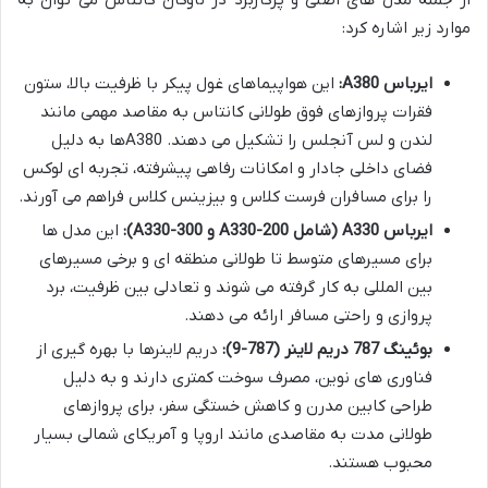
از جمله مدل های اصلی و پرکاربرد در ناوگان کانتاس می توان به
موارد زیر اشاره کرد:
ایرباس A380:
این هواپیماهای غول پیکر با ظرفیت بالا، ستون
فقرات پروازهای فوق طولانی کانتاس به مقاصد مهمی مانند
لندن و لس آنجلس را تشکیل می دهند. A380ها به دلیل
فضای داخلی جادار و امکانات رفاهی پیشرفته، تجربه ای لوکس
را برای مسافران فرست کلاس و بیزینس کلاس فراهم می آورند.
ایرباس A330 (شامل A330-200 و A330-300):
این مدل ها
برای مسیرهای متوسط تا طولانی منطقه ای و برخی مسیرهای
بین المللی به کار گرفته می شوند و تعادلی بین ظرفیت، برد
پروازی و راحتی مسافر ارائه می دهند.
بوئینگ 787 دریم لاینر (787-9):
دریم لاینرها با بهره گیری از
فناوری های نوین، مصرف سوخت کمتری دارند و به دلیل
طراحی کابین مدرن و کاهش خستگی سفر، برای پروازهای
طولانی مدت به مقاصدی مانند اروپا و آمریکای شمالی بسیار
محبوب هستند.