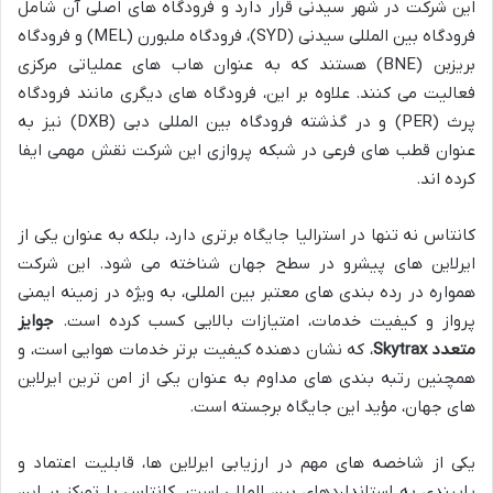
این شرکت در شهر سیدنی قرار دارد و فرودگاه های اصلی آن شامل
فرودگاه بین المللی سیدنی (SYD)، فرودگاه ملبورن (MEL) و فرودگاه
بریزبن (BNE) هستند که به عنوان هاب های عملیاتی مرکزی
فعالیت می کنند. علاوه بر این، فرودگاه های دیگری مانند فرودگاه
پرث (PER) و در گذشته فرودگاه بین المللی دبی (DXB) نیز به
عنوان قطب های فرعی در شبکه پروازی این شرکت نقش مهمی ایفا
کرده اند.
کانتاس نه تنها در استرالیا جایگاه برتری دارد، بلکه به عنوان یکی از
ایرلاین های پیشرو در سطح جهان شناخته می شود. این شرکت
همواره در رده بندی های معتبر بین المللی، به ویژه در زمینه ایمنی
پرواز و کیفیت خدمات، امتیازات بالایی کسب کرده است.
جوایز
متعدد Skytrax
، که نشان دهنده کیفیت برتر خدمات هوایی است، و
همچنین رتبه بندی های مداوم به عنوان یکی از امن ترین ایرلاین
های جهان، مؤید این جایگاه برجسته است.
یکی از شاخصه های مهم در ارزیابی ایرلاین ها، قابلیت اعتماد و
پایبندی به استانداردهای بین المللی است. کانتاس با تمرکز بر این