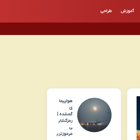
آموزش
طراحی
هواپیما
ی
گمشده |
رمزگشای
ی
مرموزتری