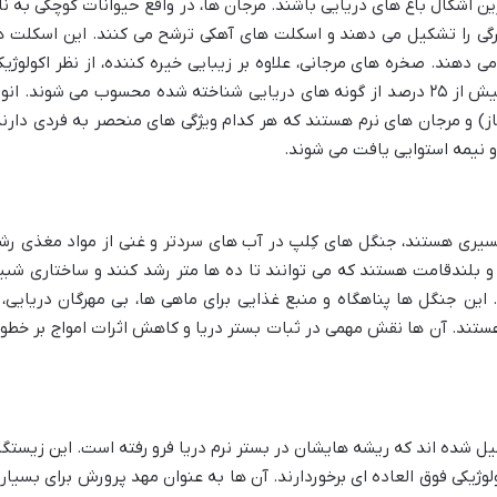
ین اشکال باغ های دریایی باشند. مرجان ها، در واقع حیوانات کوچکی به نا
گی را تشکیل می دهند و اسکلت های آهکی ترشح می کنند. این اسکلت ه
 دهند. صخره های مرجانی، علاوه بر زیبایی خیره کننده، از نظر اکولوژیک
بسیار غنی هستند و محل زندگی و پرورش بیش از ۲۵ درصد از گونه های دریایی شناخته شده محسوب می شوند. انو
و مرجان های نرم هستند که هر کدام ویژگی های منحصر به فردی دارند
و نیمه استوایی یافت می شوند.
مسیری هستند، جنگل های کِلپ در آب های سردتر و غنی از مواد مغذی رش
و بلندقامت هستند که می توانند تا ده ها متر رشد کنند و ساختاری شبی
این جنگل ها پناهگاه و منبع غذایی برای ماهی ها، بی مهرگان دریایی، 
هستند. آن ها نقش مهمی در ثبات بستر دریا و کاهش اثرات امواج بر خطو
کیل شده اند که ریشه هایشان در بستر نرم دریا فرو رفته است. این زیستگا
لوژیکی فوق العاده ای برخوردارند. آن ها به عنوان مهد پرورش برای بسیار