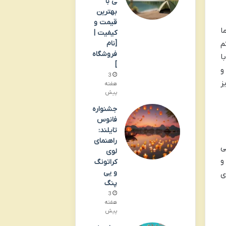
ی با
بهترین
قیمت و
ا
کیفیت |
[نام
م
فروشگاه
ا
]
و
3
ز
هفته
پیش
جشنواره
فانوس
تایلند:
راهنمای
ی
لوی
و
کراتونگ
و یی
ی
پنگ
3
هفته
پیش