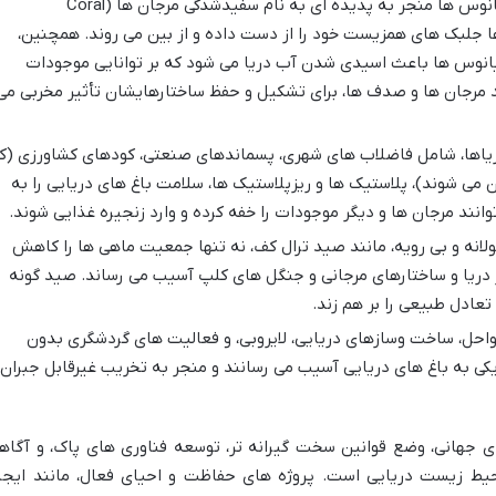
افزایش دمای آب اقیانوس ها منجر به پدیده ای به نام سفیدشدگی مرجان ها (Coral
مرجان ها جلبک های همزیست خود را از دست داده و از بین می روند. همچنین،
نوس ها باعث اسیدی شدن آب دریا می شود که بر توانایی موجودات
ند مرجان ها و صدف ها، برای تشکیل و حفظ ساختارهایشان تأثیر مخربی می
ریاها، شامل فاضلاب های شهری، پسماندهای صنعتی، کودهای کشاورزی (ک
ی شوند)، پلاستیک ها و ریزپلاستیک ها، سلامت باغ های دریایی را به
نند مرجان ها و دیگر موجودات را خفه کرده و وارد زنجیره غذایی شوند.
ه و بی رویه، مانند صید ترال کف، نه تنها جمعیت ماهی ها را کاهش
دریا و ساختارهای مرجانی و جنگل های کلپ آسیب می رساند. صید گونه
تعادل طبیعی را بر هم زند.
حل، ساخت وسازهای دریایی، لایروبی، و فعالیت های گردشگری بدون
زیکی به باغ های دریایی آسیب می رسانند و منجر به تخریب غیرقابل جبران
ای جهانی، وضع قوانین سخت گیرانه تر، توسعه فناوری های پاک، و آگاه
ط زیست دریایی است. پروژه های حفاظت و احیای فعال، مانند ایجا