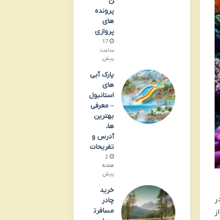
ن
پرونده
های
پروازی
17
ساعت
پیش
پارک آبی
های
استانبول
– معرفی
بهترین
ها،
آدرس و
تفریحات
2
هفته
پیش
خرید
ر
چادر
مسافرت
ز