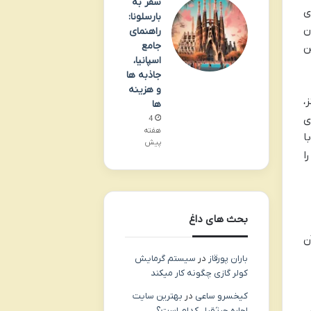
سفر به
ی
بارسلونا:
ن
راهنمای
جامع
ن
اسپانیا،
جاذبه ها
و هزینه
،
ها
ی
4
هفته
ا
پیش
ا
بحث های داغ
ن
باران پورقاز
در
سیستم گرمایش
کولر گازی چگونه کار میکند
کیخسرو ساعی
در
بهترین سایت
اجاره جرثقیل کدام است؟