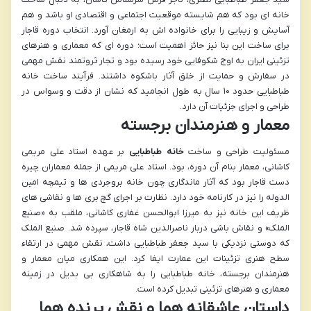
خانه ای بود که هم شایسته موقعیت اجتماعی و اقتصادی او باشد و هم
آسایش و زیبایی را برای خانواده اش به ارمغان آورد. انتخاب دوره قاجار
برای ساخت این بنا نیز حائز اهمیت است؛ دوره ای که معماری و هنرهای
تزئینی ایران به اوج شکوفایی خود رسیده بود و تجار ثروتمند نقش مهمی
در سفارش و حمایت از خلق آثار باشکوه داشتند. فرآیند ساخت خانه
طباطبایی حدود ۱۰ سال به طول انجامید که نشان از دقت و وسواس در
طراحی و اجرای جزئیات آن دارد.
معمار و هنرمندان برجسته
مسئولیت طراحی و ساخت
خانه طباطبایی
بر عهده استاد علی مریمی
کاشانی، معمار بنام آن دوره، بود. استاد علی مریمی از جمله معماران چیره
دست قاجار بود که آثار ماندگاری چون خانه بروجردی ها و تیمچه امین
الدوله را نیز در کارنامه خود دارد. نظارت بر اجرای گچ بری ها و نقاشی های
ظریف این خانه نیز به میرزا ابوالحسن غفاری کاشانی، ملقب به «صنیع
الملک» و نقاش باشی دربار ناصرالدین شاه قاجار، سپرده شد. صنیع الملک
که دوستی نزدیکی با سید جعفر طباطبایی داشت، نقش مهمی در ارتقاء
سطح هنری تزئینات این عمارت ایفا کرد. این همکاری میان معمار و
هنرمندان برجسته، خانه طباطبایی را به شاهکاری بی بدیل در زمینه
معماری و هنرهای تزئینی تبدیل کرده است.
داستان عاشقانه هما و نقش پرنده هما