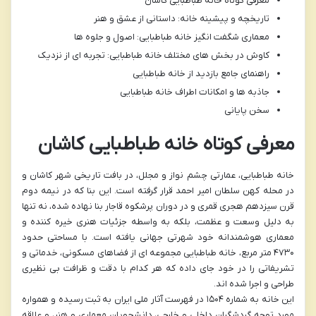
معرفی کوتاه خانه طباطبایی کاشان
تاریخچه و پیشینه خانه: داستانی از عشق و هنر
معماری شگفت انگیز خانه طباطبایی: اصول و جلوه ها
کاوش در بخش های مختلف خانه طباطبایی: تجربه ای از نزدیک
راهنمای جامع بازدید از خانه طباطبایی
جاذبه ها و امکانات اطراف خانه طباطبایی
سخن پایانی
معرفی کوتاه خانه طباطبایی کاشان
خانه طباطبایی، عمارتی چشم نواز و مجلل، در بافت تاریخی شهر کاشان و
در محله کهن سلطان امیر احمد قرار گرفته است. این بنا که در نیمه دوم
قرن سیزدهم هجری قمری و در دوران پرشکوه قاجار بنا نهاده شده، نه تنها
به دلیل وسعت و عظمت، بلکه به واسطه جزئیات هنری خیره کننده و
معماری هوشمندانه خود شهرتی جهانی یافته است. با مساحتی حدود
۴۷۳۰ متر مربع، خانه طباطبایی مجموعه ای از فضاهای مسکونی، خدماتی و
تشریفاتی را در خود جای داده که هر کدام با دقت و ظرافت بی نظیری
طراحی و اجرا شده اند.
این خانه به شماره ۱۵۰۴ در فهرست آثار ملی ایران به ثبت رسیده و همواره
مورد توجه گردشگران داخلی و خارجی، دانشجویان معماری و هنر، و علاقه