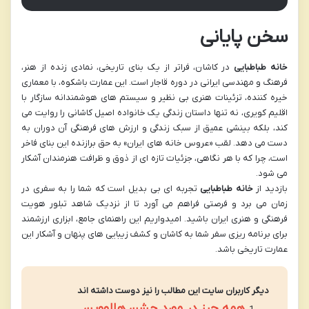
سخن پایانی
خانه طباطبایی
در کاشان، فراتر از یک بنای تاریخی، نمادی زنده از هنر،
فرهنگ و مهندسی ایرانی در دوره قاجار است. این عمارت باشکوه، با معماری
خیره کننده، تزئینات هنری بی نظیر و سیستم های هوشمندانه سازگار با
اقلیم کویری، نه تنها داستان زندگی یک خانواده اصیل کاشانی را روایت می
کند، بلکه بینشی عمیق از سبک زندگی و ارزش های فرهنگی آن دوران به
دست می دهد. لقب «عروس خانه های ایران» به حق برازنده این بنای فاخر
است، چرا که با هر نگاهی، جزئیات تازه ای از ذوق و ظرافت هنرمندان آشکار
می شود.
بازدید از
خانه طباطبایی
تجربه ای بی بدیل است که شما را به سفری در
زمان می برد و فرصتی فراهم می آورد تا از نزدیک شاهد تبلور هویت
فرهنگی و هنری ایران باشید. امیدواریم این راهنمای جامع، ابزاری ارزشمند
برای برنامه ریزی سفر شما به کاشان و کشف زیبایی های پنهان و آشکار این
عمارت تاریخی باشد.
دیگر کاربران سایت این مطالب را نیز دوست داشته اند
همه چیز در مورد جشن هالووین