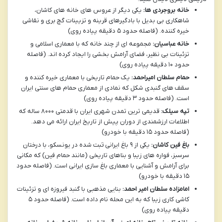
خانه بروجردی ها:
یکی دیگر از عروس های خانه های کاشان،
شاهکاری بی بدیل با بادگیرهای قرینه و تزیینات گچ بری و نقاشی
خیره کننده. (فاصله حدود ۵ دقیقه پیاده روی)
خانه عباسیان:
مجموعه ای از چند خانه که با معماری اسلامی و
تزئینات بی نظیر، فضای آرامش بخشی را ایجاد کرده اند. (فاصله
حدود ۱۰ دقیقه پیاده روی)
حمام سلطان امیراحمد:
یک حمام تاریخی با معماری خیره کننده و
سقف های گنبدی شکل که نمادی از معماری حمام های سنتی ایران
است. (فاصله حدود ۳ دقیقه پیاده روی)
تپه سیلک:
قدیمی ترین تمدن شهری ایران با قدمتی ۸۰۰۰ ساله که
اطلاعات ارزشمندی از دوران پیش از تاریخ ایران ارائه می دهد.
(فاصله حدود ۱۵ دقیقه با خودرو)
باغ فین کاشان:
یکی از ۹ باغ ایرانی ثبت شده در یونسکو، با درختان
سرسبز، فواره های زیبا و بناهای تاریخی (مانند حمام فین) که مکانی
برای آرامش و آشنایی با معماری باغ سازی ایرانی است. (فاصله حدود
۱۵ دقیقه با خودرو)
امامزاده سلطان امیر احمد:
بنایی مذهبی با گنبد فیروزه ای و تزئینات
کاشی کاری زیبا که به این محله نام داده است. (فاصله حدود ۵
دقیقه پیاده روی)