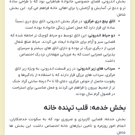
بخش اندرونی، فضای خصوصی خانواده طباطبایی بود که با طراحی ساده
تر و دنج تر، آسایش و آرامش را برای اهالی خانه فراهم می کرد. این بخش
شامل:
اتاق پنج دری مرکزی:
در مرکز بخش اندرونی، اتاق پنج دری نسبتاً
ساده ای قرار دارد که محل اصلی زندگی خانواده بوده است.
دو حیاط اندرونی:
این اتاق توسط دو حیاط کوچک تر احاطه شده که
فضایی سبز و آرام برای خانواده ایجاد می کردند. حیاط ضلع شمال
غربی از دیگری بزرگ تر بوده و دارای اتاق های بیشتر و سرسرای
پذیرایی مجزایی است که به میزبانی مهمانان نزدیک اختصاص
داشت.
سرداب های زیر اندرونی:
در زیر قسمت اندرونی، به ویژه زیر اتاق
مرکزی، سرداب های بزرگی قرار دارند که با استفاده از بادگیرها و
رطوبت حاصل از حوض مرکزی، دمای ۱۵ تا ۲۰ درجه سانتی گراد خنک
تر از محیط بیرون را فراهم می کردند و محل مناسبی برای استراحت
در فصول گرم سال بودند.
بخش خدمه: قلب تپنده خانه
بخش خدمه، فضایی کاربردی و ضروری بود که به سکونت خدمتکاران،
انجام امور روزمره و تامین نیازهای خانه اختصاص داشت. این بخش ها
شامل: