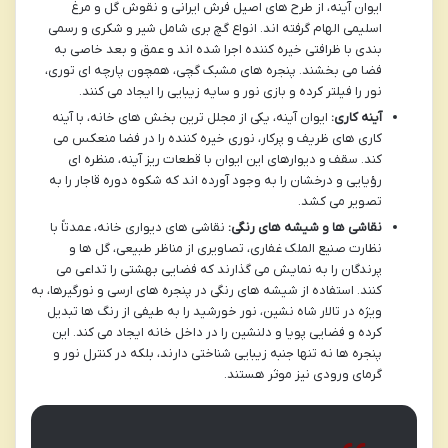
ایوان آینه، از طرح های اصیل فرش ایرانی و نقوش گل و مرغ
اسلیمی الهام گرفته اند. انواع گچ بری شامل شیر و شکری و رسمی
بندی با ظرافتی خیره کننده اجرا شده اند و عمق و بعد خاصی به
فضا می بخشند. پنجره های مشبک گچی، همچون پارچه ای توری،
نور را فیلتر کرده و بازی نور و سایه زیبایی را ایجاد می کنند.
آینه کاری:
ایوان آینه، یکی از مجلل ترین بخش های خانه، با آینه
کاری های ظریف و پرکار، نوری خیره کننده را در فضا منعکس می
کند. سقف و دیوارهای این ایوان با قطعات ریز آینه، منظره ای
رؤیایی و درخشان را به وجود آورده اند که شکوه دوره قاجار را به
تصویر می کشد.
نقاشی ها و شیشه های رنگی:
نقاشی های دیواری خانه، عمدتاً با
نظارت صنیع الملک غفاری، تصاویری از مناظر طبیعی، گل ها و
پرندگان را به نمایش می گذارند که فضایی بهشتی را تداعی می
کنند. استفاده از شیشه های رنگی در پنجره های ارسی و نورگیرها، به
ویژه در تالار شاه نشین، نور خورشید را به طیفی از رنگ ها تبدیل
کرده و فضایی پویا و دلنشین را در داخل خانه ایجاد می کند. این
پنجره ها نه تنها جنبه زیبایی شناختی دارند، بلکه در کنترل نور و
گرمای ورودی نیز موثر هستند.