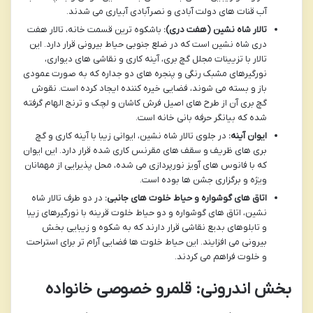
آب قنات های دولت آبادی و نصرآبادی آبیاری می شدند.
تالار شاه نشین (هفت دری):
باشکوه ترین قسمت خانه، تالار هفت
دری شاه نشین است که در ضلع جنوبی حیاط بیرونی قرار دارد. این
تالار با تزیینات مجلل گچ بری، آینه کاری و نقاشی های دیواری،
نورگیرهای مشبک رنگی و پنجره های دو جداره که به صورت عمودی
باز و بسته می شوند، فضایی خیره کننده ایجاد کرده است. نقوش
گچ بری آن از طرح های اصیل فرش کاشان و لچک و ترنج الهام گرفته
شده که بیانگر حرفه بانی خانه است.
ایوان آینه:
در جلوی تالار شاه نشین، ایوانی زیبا با آینه کاری و گچ
بری های ظریف و سقف های مقرنس کاری شده قرار دارد. این ایوان
که با فانوس های آویز نورپردازی می شده، محل پذیرایی از مهمانان
ویژه و برگزاری جشن ها بوده است.
اتاق های گوشواره و حیاط خلوت های جانبی:
در دو طرف تالار شاه
نشین، اتاق های گوشواره و دو حیاط خلوت قرینه با نورگیرهای زیبا
و تابلوهای بدیع نقاشی قرار دارند که به شکوه و زیبایی بخش
بیرونی می افزایند. این حیاط خلوت ها فضایی آرام تر برای استراحت
و خلوت فراهم می کردند.
بخش اندرونی: قلمرو خصوصی خانواده