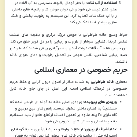
استفاده از آب قنات:
با حفر گودال باغچه، دسترسی به آب قنات در
عمق کمتر میسر می شود و می توان حوض ها و باغچه های داخلی
را با آب خنک قنات تغذیه کرد. این سیستم به رطوبت بخشی و خنک
سازی بیشتر فضا کمک می کند.
حیاط وسیع خانه طباطبایی با حوض بزرگ مرکزی و باغچه های هشت
ضلعی قرینه، فضایی سرشار از طراوت و زیبایی را در دل کویر خلق می کند.
این حوض ها با آب قنات دولت آبادی و نصرآبادی پر می شدند که علاوه بر
جنبه زیبایی شناختی، نقش مهمی در تعدیل رطوبت و دمای هوای خانه
داشتند.
حریم خصوصی در معماری اسلامی
معماری
خانه طباطبایی
به شدت متاثر از اصول درون گرایی و حفظ حریم
خصوصی در فرهنگ اسلامی است. این اصل در جای جای خانه قابل
مشاهده است:
ورودی های پیچیده:
ورودی اصلی خانه به گونه ای طراحی شده که
مستقیماً به فضای داخلی مشرف نیست. راهروهای پیچ درپیچ و
گاه دارای ۲۰ پله، علاوه بر تعدیل اختلاف ارتفاع، مانع از دید مستقیم
به حیاط اصلی و بخش های اندرونی می شود.
عدم اشراف از بیرون:
ارتفاع دیوارها و نحوه قرارگیری بنا به گونه ای
است که حتی از پشت بام خانه های مجاور نیز نمی توان به فضای