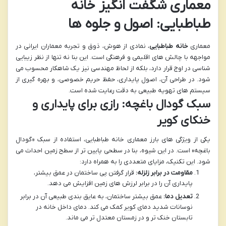
معماری شگفت انگیز خانه
طباطبایی: اصول و جلوه ها
معماری
خانه طباطبایی
، نمادی از هوش، ذوق و تجربه معماران ایرانی در
مواجهه با چالش های اقلیمی و فرهنگی است. این بنا نه تنها از نظر زیبایی
شناسی در اوج قرار دارد، بلکه از لحاظ مهندسی نیز یک شاهکار محسوب می
شود. در طراحی آن، اصول پایداری، حفظ حریم خصوصی، و بهره گیری از
سیستم های تهویه طبیعی به دقت رعایت شده است.
سبک گودال باغچه: رازی برای پایداری و
خنکای کویر
یکی از ویژگی های بارز معماری خانه طباطبایی، استفاده از سبک «گودال
باغچه» است. در این شیوه، بنا در سطحی پایین تر از سطح زمین احداث می
شود. این تکنیک، مزایای متعددی را به همراه دارد:
مقاومت در برابر زلزله:
قرار گرفتن پی ساختمان در عمق بیشتر،
پایداری آن را در برابر لرزش های زمین افزایش می دهد.
تعدیل دما:
عمق بیشتر ساختمان، به عایق بندی طبیعی آن در برابر
نوسانات شدید دمای کویر کمک می کند. دمای داخل خانه در
تابستان خنک تر و در زمستان معتدل تر می ماند.