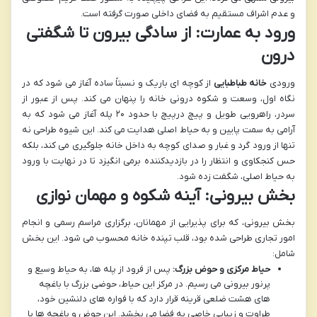
و عدم اشراف مستقیم به فضای داخلی صورت گرفته است.
ورود به عمارت: از سادگی بیرون تا شگفتی
درون
ورودی
خانه طباطبایی
از کوچه ای باریک و نسبتاً ساده آغاز می شود که در
نگاه اول، وسعت و شکوه درونی خانه را پنهان می کند. پس از عبور از
سردر، راهرویی طویل و پیچ درپیچ با حدود ۲۰ پله آغاز می شود که به
آرامی به سمت پایین و به حیاط اصلی هدایت می کند. این شیوه طراحی نه
تنها از ورود گرد و غبار و صدای کوچه به داخل خانه جلوگیری می کند، بلکه
حس کنجکاوی و انتظار را در بازدیدکننده برمی انگیزد تا در نهایت با ورود
به حیاط اصلی، شگفت زده شود.
بخش بیرونی: آینه شکوه و مهمان نوازی
بخش بیرونی، که برای پذیرایی از مهمانان، برگزاری مراسم رسمی و انجام
امور تجاری طراحی شده بود، قلب تپنده خانه محسوب می شود. این بخش
شامل:
حیاط مرکزی و حوض بزرگ:
پس از فرود از پله ها، به حیاط وسیع و
پرنور بیرونی می رسیم. در مرکز این حیاط، حوضی بزرگ با باغچه
های هشت ضلعی قرینه قرار دارد که با فواره های دلنشین خود،
طراوت و زیبایی خاصی به فضا می بخشد. این حوض و باغچه ها با