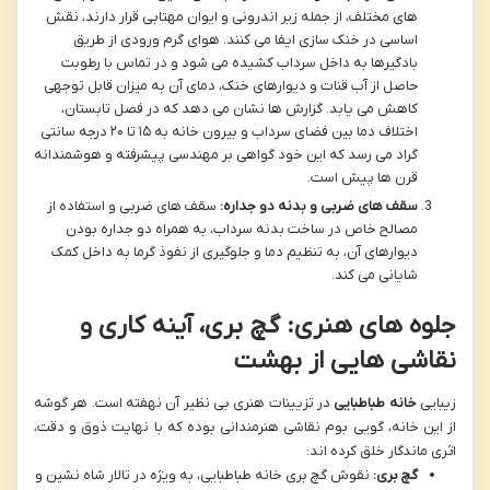
های مختلف، از جمله زیر اندرونی و ایوان مهتابی قرار دارند، نقش
اساسی در خنک سازی ایفا می کنند. هوای گرم ورودی از طریق
بادگیرها به داخل سرداب کشیده می شود و در تماس با رطوبت
حاصل از آب قنات و دیوارهای خنک، دمای آن به میزان قابل توجهی
کاهش می یابد. گزارش ها نشان می دهد که در فصل تابستان،
اختلاف دما بین فضای سرداب و بیرون خانه به ۱۵ تا ۲۰ درجه سانتی
گراد می رسد که این خود گواهی بر مهندسی پیشرفته و هوشمندانه
قرن ها پیش است.
سقف های ضربی و بدنه دو جداره:
سقف های ضربی و استفاده از
مصالح خاص در ساخت بدنه سرداب، به همراه دو جداره بودن
دیوارهای آن، به تنظیم دما و جلوگیری از نفوذ گرما به داخل کمک
شایانی می کند.
جلوه های هنری: گچ بری، آینه کاری و
نقاشی هایی از بهشت
زیبایی
خانه طباطبایی
در تزیینات هنری بی نظیر آن نهفته است. هر گوشه
از این خانه، گویی بوم نقاشی هنرمندانی بوده که با نهایت ذوق و دقت،
اثری ماندگار خلق کرده اند:
گچ بری:
نقوش گچ بری خانه طباطبایی، به ویژه در تالار شاه نشین و