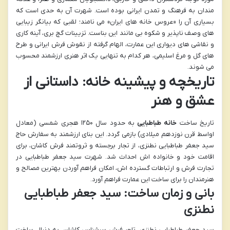
مندان به فرهنگ و تمدن ایرانی بوده است. شهرت آن به حدی است که
بسیاری آن را «عروس خانه های ایران» می نامند؛ لقبی که بیانگر زیبایی
های وصف ناپذیر و شکوه بی مانند این بناست. تزیینات گچ بری، آینه کاری
و نقاشی های دیواری این عمارت، الهام گرفته از نقوش فرش ایرانی و طرح
های گل و مرغ اسلیمی، هر کدام به تنهایی یک اثر هنری ارزشمند محسوب
می شوند.
تاریخچه و پیشینه خانه: داستانی از
عشق و هنر
تاریخ ساخت
خانه طباطبایی
به حدود سال ۱۲۵۰ هجری شمسی (معادل
اواسط قرن نوزدهم میلادی) بازمی گردد. این بنای ارزشمند به سفارش حاج
سید جعفر طباطبایی نطنزی، از تجار برجسته و ثروتمند فرش کاشان، برای
اقامت خود و خانواده اش احداث شد. شهرت سید جعفر طباطبایی در
تجارت فرش و ارتباطات گسترده اش، امکان فراهم آوردن بهترین مصالح و
هنرمندان را برای ساخت این عمارت فراهم آورد.
بانی و زمان ساخت: سید جعفر طباطبایی
نطنزی
سید جعفر طباطبایی نطنزی، تاجر فرش سرشناس کاشان، به دنبال ساخت