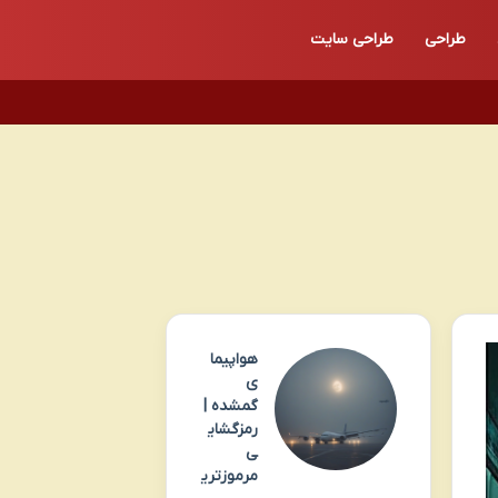
طراحی
طراحی سایت
هواپیما
ی
گمشده |
رمزگشای
ی
مرموزتری