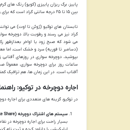
پاییز، برگ ریزان پاییزی (کویو) رنگ های گ
بین ۱۵ تا ۲۵ درجه سانتی گراد است که برای رکاب زدن بسیار مطلوب است.
گراد نیز می رسند و رطوبت بالا، دوچرخه سوا
می شود که صبح زود یا اواخر بعدازظهر رکا
(دسامبر تا فوریه) سرد و خشک است، اما معم
بپوشید، دوچرخه سواری در روزهای آفتابی زم
ساعات روز برای دوچرخه سواری، معمولاً صب
آفتاب است. در این زمان ها، هم ترافیک کمتر
اجاره دوچرخه در توکیو: راهنما
در توکیو، گزینه های متعددی برای اجاره دوچ
سیستم های اشتراک دوچرخه (Bike Share):
بسیار راحت برای اجاره دوچرخه در نقاط
اپلیکیشن را دانلود کرده و ثبت نام ک