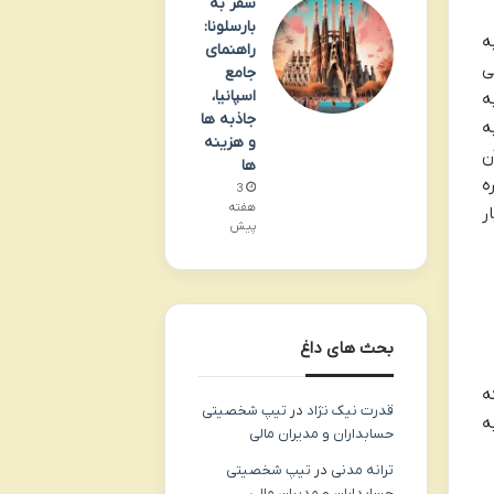
سفر به
بارسلونا:
ه
راهنمای
ی
جامع
اسپانیا،
ه
جاذبه ها
ه
و هزینه
ن
ها
ه
3
هفته
ر
پیش
بحث های داغ
ه
قدرت نیک نژاد
در
تیپ شخصیتی
ه
حسابداران و مدیران مالی
ترانه مدنی
در
تیپ شخصیتی
حسابداران و مدیران مالی