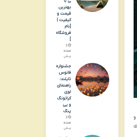
ی با
بهترین
قیمت و
کیفیت |
[نام
فروشگاه
]
3
هفته
پیش
جشنواره
فانوس
تایلند:
راهنمای
لوی
کراتونگ
و یی
پنگ
و
3
هفته
ی
پیش