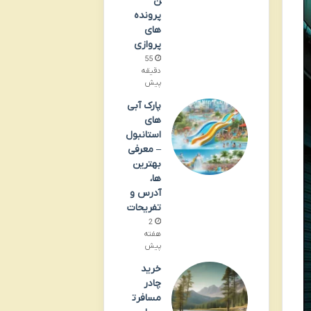
ن
پرونده
های
پروازی
55
دقیقه
پیش
پارک آبی
های
استانبول
– معرفی
بهترین
ها،
آدرس و
تفریحات
2
هفته
پیش
خرید
چادر
مسافرت