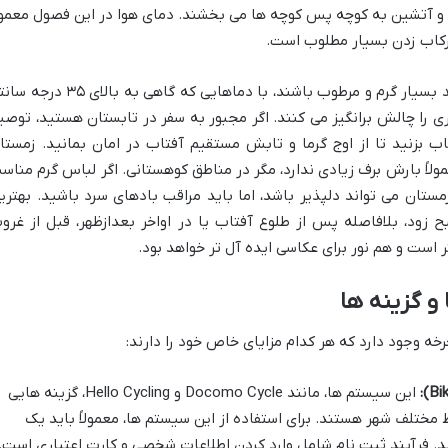
رم و آتشین به کوچه پس کوچه ها می بخشند. دمای هوا در این فصول معمولا
تابستان های توکیو (ژوئن تا اوت) می توانند بسیار گرم و مرطوب باشند، با دماهایی که گاهی به بالا
ری را چالش برانگیز می کنند. اگر مجبور به سفر در تابستان هستید، توصی
ب بزنید تا از اوج گرما و تابش مستقیم آفتاب در امان بمانید. زمستا
ولاً بارش برف زیادی ندارد، مگر در مناطق کوهستانی. اگر لباس گرم مناس
ستان می تواند دلپذیر باشد، اما باید مراقب بادهای سرد باشید. بهتری
ح زود، بلافاصله پس از طلوع آفتاب یا در اواخر بعدازظهر، قبل از غرو
 است و هم نور برای عکاسی ایده آل تر خواهد بود.
 و گزینه ها
رخه وجود دارد که هر کدام مزایای خاص خود را دارند:
این سیستم ها، مانند Docomo Cycle و Hello Cycling، گزینه هایی
 مختلف شهر هستند. برای استفاده از این سیستم ها، معمولاً باید یک
نید. فرآیند ثبت نام شامل وارد کردن اطلاعات شخصی و کارت اعتباری است.