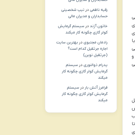
رقیه ناظمی
در
تیپ شخصیتی
حسابداران و مدیران مالی
ی
ی
خاتون آژند
در
سیستم گرمایش
ی
کولر گازی چگونه کار میکند
ا
رادمان مجتبوی
در
بهترین سایت
ی
اجاره جرثقیل کدام است؟
(جرثقیل نوین)
و
ی
پدرام ذوالنوری
در
سیستم
گرمایش کولر گازی چگونه کار
میکند
فرامرز آتش بار
در
سیستم
گرمایش کولر گازی چگونه کار
ل
میکند
ش
ب
ا
ی