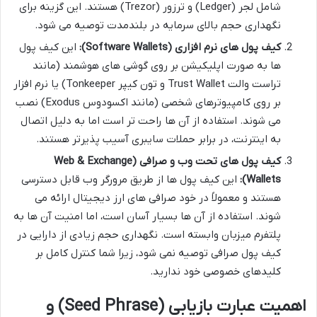
شامل لجر (Ledger) و ترزور (Trezor) هستند. این گزینه برای
نگهداری حجم بالای سرمایه در بلندمدت توصیه می شود.
کیف پول های نرم افزاری (Software Wallets):
این کیف پول
ها به صورت اپلیکیشن بر روی گوشی های هوشمند (مانند
تراست والت Trust Wallet و تون کیپر Tonkeeper) یا نرم افزار
بر روی کامپیوترهای شخصی (مانند اکسودوس Exodus) نصب
می شوند. استفاده از آن ها راحت تر است اما به دلیل اتصال
به اینترنت، در برابر حملات سایبری آسیب پذیرتر هستند.
کیف پول های تحت وب و صرافی (Web & Exchange
Wallets):
این کیف پول ها از طریق مرورگر وب قابل دسترسی
هستند و معمولاً در خود صرافی های ارز دیجیتال ارائه می
شوند. استفاده از آن ها بسیار آسان است، اما امنیت آن ها به
پلتفرم میزبان وابسته است. نگهداری حجم زیادی از دارایی در
کیف پول صرافی توصیه نمی شود، زیرا شما کنترل کامل بر
کلیدهای خصوصی خود ندارید.
اهمیت عبارت بازیابی (Seed Phrase) و