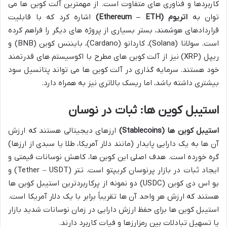
کاربردها و فناوری های متفاوت است. از مهمترین آلت کوین ها می
توان به
اتریوم (Ethereum – ETH)
اشاره کرد که با قابلیت
قراردادهای هوشمند، بستر بسیاری از پروژه های دیگر را فراهم کرده
است. سولانا (Solana)، کاردانو (Cardano)، بایننس کوین (BNB) و
ریپل (XRP) نیز از آلت کوین های مطرح با اکوسیستم های قدرتمند
خود هستند. سرمایه گذاری در آلت کوین ها می تواند پتانسیل سود
بیشتری داشته باشد، اما ریسک بالاتری نیز به همراه دارد.
استیبل کوین ها: ثبات در نوسان
استیبل کوین ها (Stablecoins)
ارزهای دیجیتالی هستند که ارزش
آن ها به یک دارایی پایدار (مانند دلار آمریکا، طلا یا سبدی از ارزها)
گره خورده است. هدف اصلی این کوین ها، کاهش نوسانات قیمتی و
ایجاد ثبات در بازار پرنوسان کریپتو است. تتر (Tether – USDT) و
یو اس دی کوین (USDC) دو نمونه از پرکاربردترین استیبل کوین ها
هستند که ارزش هر واحد آن ها تقریباً برابر با یک دلار آمریکا است.
استیبل کوین ها برای حفظ ارزش دارایی در زمان نوسانات شدید بازار
یا تسهیل تبادلات بین رمزارزها و فیات کاربرد دارند.