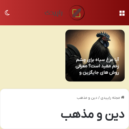
منو
تغی
آیا مرغ سیاه برای چشم
زخم مفید است؟ معرفی
روش های جایگزین و
توصیه شده
مجله راپیدی
/
دین و مذهب
دین و مذهب