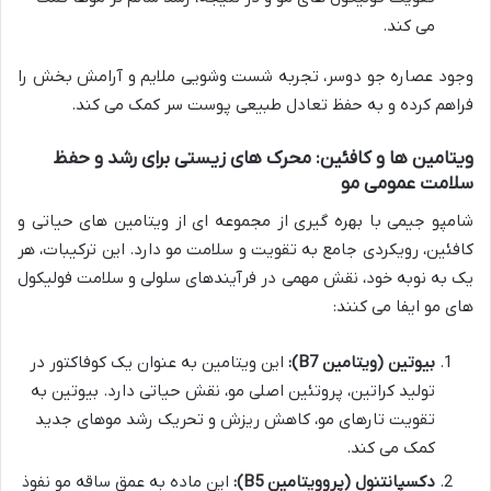
می کند.
وجود عصاره جو دوسر، تجربه شست وشویی ملایم و آرامش بخش را
فراهم کرده و به حفظ تعادل طبیعی پوست سر کمک می کند.
ویتامین ها و کافئین: محرک های زیستی برای رشد و حفظ
سلامت عمومی مو
شامپو جیمی با بهره گیری از مجموعه ای از ویتامین های حیاتی و
کافئین، رویکردی جامع به تقویت و سلامت مو دارد. این ترکیبات، هر
یک به نوبه خود، نقش مهمی در فرآیندهای سلولی و سلامت فولیکول
های مو ایفا می کنند:
بیوتین (ویتامین B7):
این ویتامین به عنوان یک کوفاکتور در
تولید کراتین، پروتئین اصلی مو، نقش حیاتی دارد. بیوتین به
تقویت تارهای مو، کاهش ریزش و تحریک رشد موهای جدید
کمک می کند.
دکسپانتنول (پروویتامین B5):
این ماده به عمق ساقه مو نفوذ