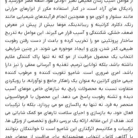
از عوامل آسیب رسان محیطی نظیر آلودگی هوا، اشعه مضر خورشید و
رادیکال های آزاد است، در کنار استفاده مکرر از ابزارهای حرارتی
مانند سشوار و اتوی مو و همچنین انجام فرآیندهای شیمیایی مانند
رنگ، دکلره، کراتینه و ریباندینگ، موها بیش از پیش در معرض
ضعف، خشکی، شکنندگی و آسیب قرار می گیرند. این عوامل به تدریج
ساختار پروتئینی مو را تخریب کرده و باعث از دست رفتن رطوبت
طبیعی، کدر شدن، وزی و ایجاد موخوره می شوند. در چنین شرایطی،
انتخاب یک محصول مراقبت از مو که نه تنها پاک کنندگی ملایم
داشته باشد، بلکه توانایی ترمیم، تغذیه و آبرسانی عمقی را نیز دارا
باشد، امری ضروری است. شامپو تقویت کننده و مرطوب کننده
جیمی حاوی کراتین به عنوان یک راهکار جامع و نوآورانه، با رویکردی
متفاوت نسبت به محصولات رایج، به نیازهای خاص موهای آسیب
دیده و تشنه رطوبت پاسخ می دهد. این محصول با فرمولاسیونی
منحصر به فرد، نه تنها به پاکسازی مو می پردازد، بلکه با ترکیبات
فعال خود، به بازسازی و احیای سلامت تارهای مو کمک شایانی می
کند. هدف از این مقاله، ارائه یک بررسی دقیق و تخصصی از ویژگی ها،
ترکیبات و مکانیسم اثرگذاری این شامپو است تا خوانندگان بتوانند
با آگاهی کامل، انتخابی هوشمندانه برای مراقبت از موهای خود