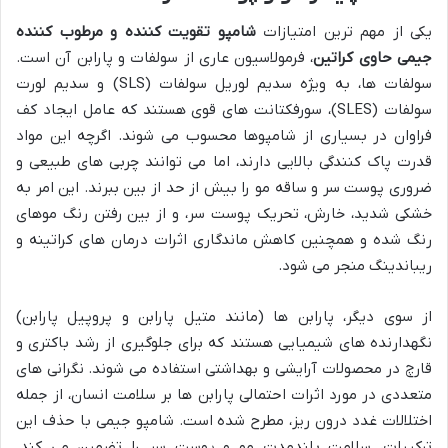
یکی از مهم ترین امتیازات
شامپو تقویت کننده و مرطوب کننده
جیمی حاوی کراتین
، فرمولاسیون عاری از سولفات و پارابن آن است.
سولفات ها، به ویژه سدیم لوریل سولفات (SLS) و سدیم لورت
سولفات (SLES)، سورفکتانت های قوی هستند که عامل ایجاد کف
فراوان در بسیاری از شامپوها محسوب می شوند. اگرچه این مواد
قدرت پاک کنندگی بالایی دارند، اما می توانند چربی های طبیعی و
ضروری پوست سر و ساقه مو را بیش از حد از بین ببرند. این امر به
خشکی شدید، خارش، تحریک پوست سر، و از بین رفتن رنگ موهای
رنگ شده و همچنین کاهش ماندگاری اثرات درمان های کراتینه و
ریباندینگ منجر می شود.
از سوی دیگر، پارابن ها (مانند متیل پارابن و پروپیل پارابن)
نگهدارنده های شیمیایی هستند که برای جلوگیری از رشد باکتری و
قارچ در محصولات آرایشی و بهداشتی استفاده می شوند. نگرانی های
متعددی در مورد اثرات احتمالی پارابن ها بر سلامت انسان، از جمله
اختلالات غدد درون ریز، مطرح شده است. شامپو جیمی با حذف این
ترکیبات، سلامت بلندمدت مو و پوست سر را تضمین می کند.