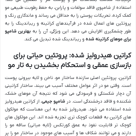
استفاده از شامپوی فاقد سولفات و پارابن، به حفظ رطوبت طبیعی مو
کمک کرده، تحریکات پوستی را به حداقل می رساند و ماندگاری رنگ و
پروتئین های اعمال شده در فرآیندهای کراتینه و ریباندینگ را به
طور چشمگیری افزایش می دهد. این ویژگی، آن را به
بهترین شامپو
برای موهای کراتینه شده
و ریباندینگ شده تبدیل می کند.
کراتین هیدرولیز شده: پروتئین حیاتی برای
بازسازی عمقی و استحکام بخشیدن به تار مو
کراتین، پروتئین اصلی سازنده ساختار مو، ناخن و لایه بیرونی پوست
است. وقتی مو در اثر عوامل مختلف آسیب می بیند، ساختار کراتینی
آن دچار شکستگی و فرسودگی می شود که نتیجه آن موهای خشک،
شکننده و فاقد درخشندگی است. در
شامپو جیمی
، از کراتین هیدرولیز
شده استفاده می شود. هیدرولیز شده به این معناست که مولکول
های کراتین به قطعات کوچک تری تجزیه شده اند. این مولکول های
کوچک تر قابلیت نفوذ به عمق کورتکس (لایه میانی) ساقه مو را
دارند و می توانند شکاف ها و آسیب های موجود در ساختار مو را پر