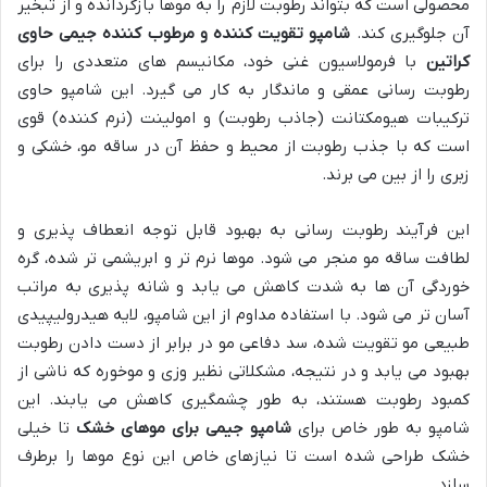
محصولی است که بتواند رطوبت لازم را به موها بازگردانده و از تبخیر
آن جلوگیری کند.
شامپو تقویت کننده و مرطوب کننده جیمی حاوی
کراتین
با فرمولاسیون غنی خود، مکانیسم های متعددی را برای
رطوبت رسانی عمقی و ماندگار به کار می گیرد. این شامپو حاوی
ترکیبات هیومکتانت (جاذب رطوبت) و امولینت (نرم کننده) قوی
است که با جذب رطوبت از محیط و حفظ آن در ساقه مو، خشکی و
زبری را از بین می برند.
این فرآیند رطوبت رسانی به بهبود قابل توجه انعطاف پذیری و
لطافت ساقه مو منجر می شود. موها نرم تر و ابریشمی تر شده، گره
خوردگی آن ها به شدت کاهش می یابد و شانه پذیری به مراتب
آسان تر می شود. با استفاده مداوم از این شامپو، لایه هیدرولیپیدی
طبیعی مو تقویت شده، سد دفاعی مو در برابر از دست دادن رطوبت
بهبود می یابد و در نتیجه، مشکلاتی نظیر وزی و موخوره که ناشی از
کمبود رطوبت هستند، به طور چشمگیری کاهش می یابند. این
شامپو به طور خاص برای
شامپو جیمی برای موهای خشک
تا خیلی
خشک طراحی شده است تا نیازهای خاص این نوع موها را برطرف
سازد.