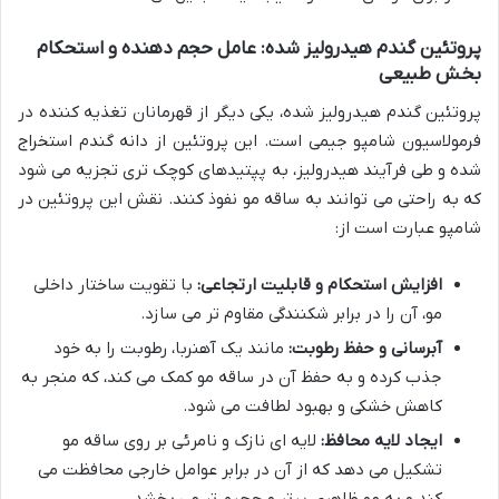
پروتئین گندم هیدرولیز شده: عامل حجم دهنده و استحکام
بخش طبیعی
پروتئین گندم هیدرولیز شده، یکی دیگر از قهرمانان تغذیه کننده در
فرمولاسیون شامپو جیمی است. این پروتئین از دانه گندم استخراج
شده و طی فرآیند هیدرولیز، به پپتیدهای کوچک تری تجزیه می شود
که به راحتی می توانند به ساقه مو نفوذ کنند. نقش این پروتئین در
شامپو عبارت است از:
افزایش استحکام و قابلیت ارتجاعی:
با تقویت ساختار داخلی
مو، آن را در برابر شکنندگی مقاوم تر می سازد.
آبرسانی و حفظ رطوبت:
مانند یک آهنربا، رطوبت را به خود
جذب کرده و به حفظ آن در ساقه مو کمک می کند، که منجر به
کاهش خشکی و بهبود لطافت می شود.
ایجاد لایه محافظ:
لایه ای نازک و نامرئی بر روی ساقه مو
تشکیل می دهد که از آن در برابر عوامل خارجی محافظت می
کند و به مو ظاهری پرتر و حجیم تر می بخشد.