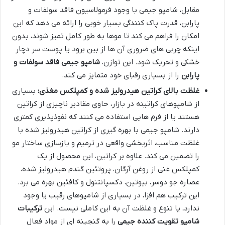
مقابل، شامپو جیمی با وجود فرمولاسیون فاقد سولفات و
پارابن، قدرت پاک کنندگی بسیار خوبی را ارائه می دهد که این
امکان را فراهم می کند تا موها به طور کامل تمیز شوند، بدون
اینکه چربی های ضروری آن ها از بین برود یا پوست سر دچار
خشکی و تحریک شود. این توازن،
شامپو جیمی فاقد سولفات و
پارابن
را از بسیاری رقبای خود متمایز می کند.
غلظت بالای کراتین هیدرولیز شده و کمپلکس مغذی:
بسیاری
از شامپوهای کراتینه در بازار، حاوی مقادیر ناچیزی از کراتین
هستند یا از فرم هایی استفاده می کنند که نفوذپذیری کمتری
دارند. شامپو جیمی با بهره گیری از کراتین هیدرولیز شده با
غلظت مناسب، اثربخشی واقعی در ترمیم و بازسازی ساختار مو
را تضمین می کند. علاوه بر کراتین، این محصول از یک
کمپلکس غنی از روغن آرگان، پروتئین گندم هیدرولیز شده،
عصاره جو دوسر، بیوتین، دکسپانتنول و کافئین بهره می برد.
این ترکیب هم افزا، در بسیاری از شامپوهای رقیب یا وجود
ندارد، یا تنوع و غلظت آن به این کاملی نیست. این
ترکیبات
شامپو تقویت کننده جیمی
را به گنجینه ای از مواد فعال