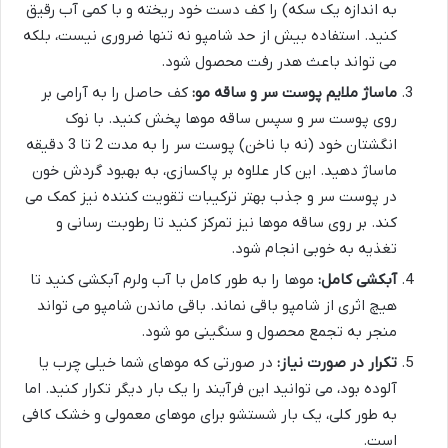
به اندازه یک سکه) را کف دست خود ریخته و با کمی آب رقیق
کنید. استفاده بیش از حد شامپو نه تنها ضروری نیست، بلکه
می تواند باعث هدر رفت محصول شود.
ماساژ ملایم پوست سر و ساقه مو:
کف حاصل را به آرامی بر
روی پوست سر و سپس ساقه موها پخش کنید. با نوک
انگشتان خود (نه با ناخن) پوست سر را به مدت 2 تا 3 دقیقه
ماساژ دهید. این کار علاوه بر پاکسازی، به بهبود گردش خون
در پوست سر و جذب بهتر ترکیبات تقویت کننده نیز کمک می
کند. بر روی ساقه موها نیز تمرکز کنید تا رطوبت رسانی و
تغذیه به خوبی انجام شود.
آبکشی کامل:
موها را به طور کامل با آب ولرم آبکشی کنید تا
هیچ اثری از شامپو باقی نماند. باقی ماندن شامپو می تواند
منجر به تجمع محصول و سنگینی مو شود.
تکرار در صورت نیاز:
در صورتی که موهای شما خیلی چرب یا
آلوده بود، می توانید این فرآیند را یک بار دیگر تکرار کنید. اما
به طور کلی، یک بار شستشو برای موهای معمولی و خشک کافی
است.