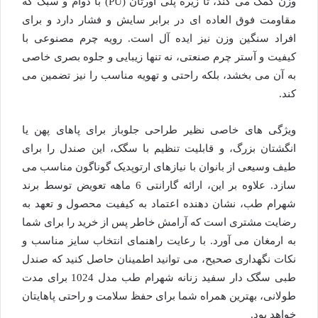
وزن کمک می کند، تا زیره پلی اورتان (PU) با دوام و سبک که
مقاومت فوق العاده ای در برابر سایش و فشار دارد و برای
افراد سنگین وزن نیز ایده آل است. رویه چرم مصنوعی با
کیفیت و آستر چرم صنعتی، نه تنها زیبایی و جلوه بصری خاصی
به آن می بخشد، بلکه راحتی و تهویه مناسب را نیز تضمین می
کند.
ویژگی های خاصی نظیر طراحی جلوباز برای پاهای پهن یا
انگشتان بزرگ، و قابلیت تنظیم با سگک، این صندل را برای
طیف وسیعی از بانوان با نیازهای ارتوپدیک گوناگون مناسب می
سازد. علاوه بر این، ارائه گارانتی 6 ماهه تعویض توسط برند
شهرام طب، نشان دهنده اعتماد به کیفیت محصول و تعهد به
رضایت مشتری است که آرامش خاطر پس از خرید را برای شما
به ارمغان می آورد. با رعایت راهنمای انتخاب سایز مناسب و
نکات نگهداری صحیح، می توانید اطمینان حاصل کنید که صندل
طبی سگک دار سفید زنانه شهرام طب مدل 1024 برای مدت
طولانی، بهترین همراه شما برای حفظ سلامت و راحتی پاهایتان
خواهد بود.