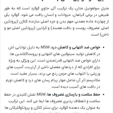
متیل سولفونیل متان، یک ترکیب آلی حاوی گوگرد است که به طور
طبیعی در برخی گیاهان، حیوانات و انسان یافت می شود. گوگرد یکی
از چهارده ماده معدنی مهم بدن و جزء اصلی سازنده کلاژن (پروتئین
اصلی غضروف، پوست و بافت همبند) و کراتین (پروتئین اصلی مو و
ناخن) است.
خواص ضد التهابی و کاهش درد:
MSM به دلیل توانایی اش
در کاهش تولید سیتوکین های التهابی و پروستاگلاندین ها،
دارای خواص ضد التهابی قدرتمندی است. این ویژگی به ویژه
برای افرادی که از دردهای مفصلی ناشی از آرتریت، آسیب های
ورزشی یا التهاب های مزمن رنج می برند، بسیار مفید است.
مکانیسم اثر آن شامل مهار پیام رسان های درد و کاهش تورم
در بافت های آسیب دیده است.
حفظ سلامت و بازسازی غضروف ها:
MSM نقش کلیدی در حفظ
سلامت و انعطاف پذیری غضروف ها ایفا می کند. این ترکیب
به عنوان یک دهنده گوگرد، برای سنتز کلاژن و پروتئوگلیکان ها