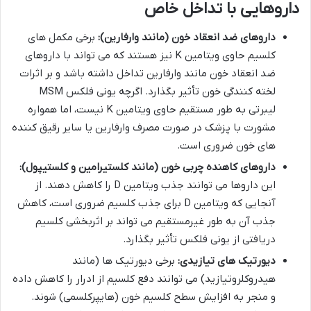
داروهایی با تداخل خاص
داروهای ضد انعقاد خون (مانند وارفارین):
برخی مکمل های
کلسیم حاوی ویتامین K نیز هستند که می تواند با داروهای
ضد انعقاد خون مانند وارفارین تداخل داشته باشد و بر اثرات
لخته کنندگی خون تأثیر بگذارد. اگرچه یونی فلکس MSM
لیبرتی به طور مستقیم حاوی ویتامین K نیست، اما همواره
مشورت با پزشک در صورت مصرف وارفارین یا سایر رقیق کننده
های خون ضروری است.
داروهای کاهنده چربی خون (مانند کلستیرامین و کلستیپول):
این داروها می توانند جذب ویتامین D را کاهش دهند. از
آنجایی که ویتامین D برای جذب کلسیم ضروری است، کاهش
جذب آن به طور غیرمستقیم می تواند بر اثربخشی کلسیم
دریافتی از یونی فلکس تأثیر بگذارد.
دیورتیک های تیازیدی:
برخی دیورتیک ها (مانند
هیدروکلروتیازید) می توانند دفع کلسیم از ادرار را کاهش داده
و منجر به افزایش سطح کلسیم خون (هایپرکلسمی) شوند.