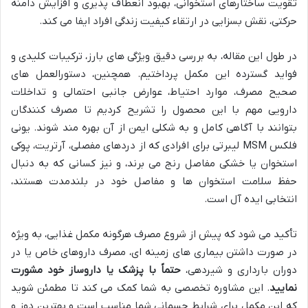
تقویت ساختارهای استخوانی، بهبود انعطاف پذیری و افزایش دامنه
حرکتی، نقش بسزایی در ارتقاء کیفیت زندگی افراد ایفا می کند.
در طول این مقاله، به بررسی دقیق ویژگی های بارز، ترکیبات کلیدی و
فواید گسترده این مکمل پرداختیم. همچنین، دستورالعمل های
صحیح مصرف، موارد احتیاط، عوارض جانبی احتمالی و تداخلات
دارویی مهم با این محصول را تشریح کردیم تا مصرف کنندگان
بتوانند با آگاهی کامل و به شکلی ایمن از آن بهره مند شوند. یونی
فلکس MSM لیبرتی برای افرادی که از دردهای مفصلی، آرتریت، پوکی
استخوان یا خشکی مفاصل رنج می برند، و نیز کسانی که به دنبال
حفظ سلامت استخوان ها و مفاصل خود در بلندمدت هستند،
انتخابی ایده آل است.
تأکید می شود که پیش از شروع مصرف هرگونه مکمل غذایی، به ویژه
در صورت داشتن بیماری های زمینه ای، مصرف داروهای خاص یا در
دوران بارداری و شیردهی،
حتماً با پزشک یا داروساز خود مشورت
نمایید
. این مشاوره تخصصی به شما کمک می کند تا مطمئن شوید
که این مکمل برای شرایط جسمانی شما مناسب است و بهترین دوز و