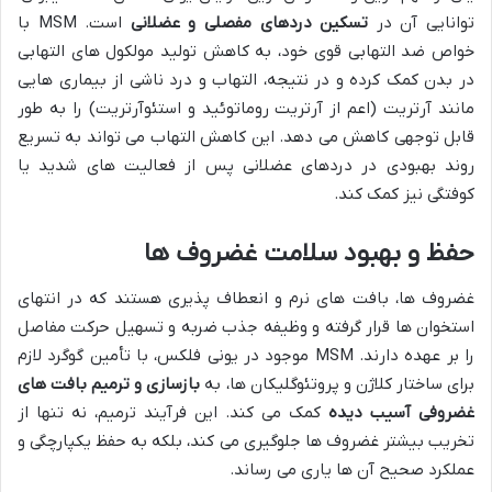
توانایی آن در
تسکین دردهای مفصلی و عضلانی
است. MSM با
خواص ضد التهابی قوی خود، به کاهش تولید مولکول های التهابی
در بدن کمک کرده و در نتیجه، التهاب و درد ناشی از بیماری هایی
مانند آرتریت (اعم از آرتریت روماتوئید و استئوآرتریت) را به طور
قابل توجهی کاهش می دهد. این کاهش التهاب می تواند به تسریع
روند بهبودی در دردهای عضلانی پس از فعالیت های شدید یا
کوفتگی نیز کمک کند.
حفظ و بهبود سلامت غضروف ها
غضروف ها، بافت های نرم و انعطاف پذیری هستند که در انتهای
استخوان ها قرار گرفته و وظیفه جذب ضربه و تسهیل حرکت مفاصل
را بر عهده دارند. MSM موجود در یونی فلکس، با تأمین گوگرد لازم
برای ساختار کلاژن و پروتئوگلیکان ها، به
بازسازی و ترمیم بافت های
غضروفی آسیب دیده
کمک می کند. این فرآیند ترمیم، نه تنها از
تخریب بیشتر غضروف ها جلوگیری می کند، بلکه به حفظ یکپارچگی و
عملکرد صحیح آن ها یاری می رساند.