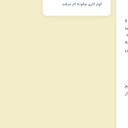
کولر گازی چگونه کار میکند
و
ی
.
ه
ن
م
ز
 در طب