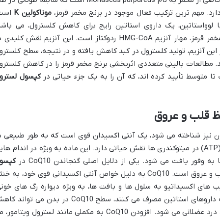
د. مهم ترین ترکیب فعال موجود در برنج مخمر قرمز،
موناكولين K
است
ا لوواستاتین، یک داروی استاتین رایج برای کاهش کلسترول، می باشد
مکانیسم اصلی عمل موناكولين K در برنج مخمر قرمز، مهار آنزیم HMG-CoA ردوکتاز است. این آنزیم نقش کلید
ر این آنزیم، تولید کلسترول در کبد کاهش یافته و در نتیجه، سطح کلسترو
آید. مطالعات بالینی متعددی اثربخشی برنج مخمر قرمز را در کاهش کلسترو
کپسول لسترو
 با نام یوبی کینون نیز شناخته می شود، یک آنتی اکسیدان قوی است که به طور طبیعی د
بدن تولید می شود و در تولید انرژی سلولی (ATP) در میتوکندری ها نقش حیاتی دارد. این ماده به ویژه در اندام ها
به وفور یافت می شود. یکی از دلایل اصلی گنجاندن CoQ10 در
کپسو
، نقش محافظتی آن برای قلب و عروق است. CoQ10 به دلیل خواص آنتی اکسیدانی قوی خود، به خ
ب های اکسیداتیو به سلول ها و بافت ها، به ویژه دیواره رگ های خونی
جلوگیری می کند. علاوه بر این، در افرادی که داروهای استاتین مصرف می کنند، سطح CoQ10 در بدن می توا
یابد، که گاهی منجر به عوارض جانبی مانند درد عضلانی می شود. افزودن CoQ10 به مکملی مانند لسترول ویتامور