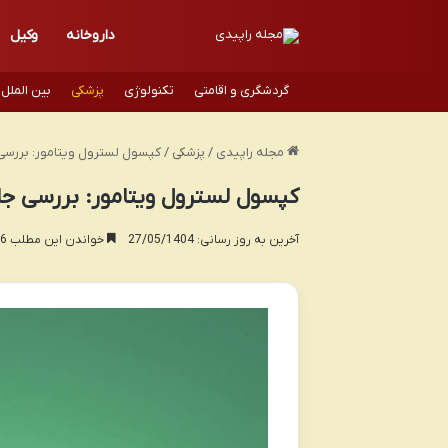
داروخانه
وکیل
گردشگری و اقامتی
تکنولوژی
پزشکی
بین الملل
مجله راپیدی
/
پزشکی
/
کپسول لسترول ویتامور: بررسی ج
کپسول لسترول ویتامور: بررسی جامع
آخرین به روز رسانی: 27/05/1404
خواندن این مطلب 16 دقیقه زمان میبرد