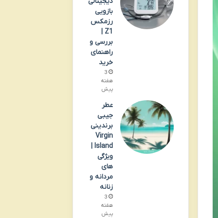
دیجیتالی
بازویی
رزمکس
Z1 |
بررسی و
راهنمای
خرید
3
هفته
پیش
عطر
جیبی
برندینی
Virgin
Island |
ویژگی
های
مردانه و
زنانه
3
هفته
پیش