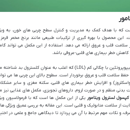
مور
ت که با هدف کمک به مدیریت و کنترل سطح چربی های خون، به ویژ
 این محصول با بهره گیری از ترکیبات طبیعی مانند برنج مخمر قرمز 
حمایت از سلامت قلب و عروق ارائه می دهد. استفاده از این مکمل می تواند گام
و کاهش خطر بیماری های قلبی-عروقی باشد.
مدیریت چربی های خون، به ویژه کلسترول لیپوپروتئین با چگالی کم (LDL) که اغلب به عنوان کلسترول بد شناخت
 حفظ سلامت قلب و عروق برخوردار است. سطوح بالای این چربی ها می توان
واسکلروز) و افزایش خطر بیماری های قلبی، سکته مغزی و سایر مشکلا
یت بدنی منظم و در صورت لزوم، داروهای تجویزی، مکمل های غذایی نیز م
کپسول لسترول ویتامور
یکی از این مکمل ها است که با فرمولاسیون ویژ
مایت از سلامت متابولیک و قلبی است. این مقاله به بررسی عمیق ویژگی ها
رف، و نکات مهم مرتبط با آن می پردازد تا دیدگاهی جامع و علمی در اختیا