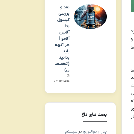
نقد و
بررسی
کپسول
بتا
ه
آلانین
آلامو |
و
هر آنچه
ی
باید
بدانید
(تخصص
ه می
ی)
د
02/10/1404
ت
ی
ه
ی
بحث های داغ
ر
پدرام ذوالنوری
در
سیستم