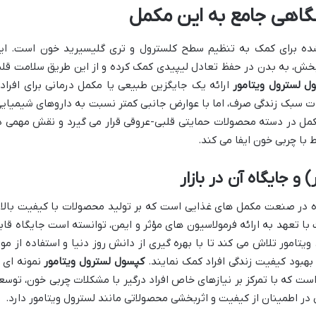
گاهی جامع به این مکمل
شده برای کمک به تنظیم سطح کلسترول و تری گلیسیرید خون است. ای
ربخش، به بدن در حفظ تعادل لیپیدی کمک کرده و از این طریق سلامت قل
ل لسترول ویتامور
ارائه یک جایگزین طبیعی یا مکمل درمانی برای افراد
رات سبک زندگی صرف، اما با عوارض جانبی کمتر نسبت به داروهای شیمیایی
مل در دسته محصولات حمایتی قلبی-عروقی قرار می گیرد و نقش مهمی د
 با چربی خون ایفا می کند.
و جایگاه آن در بازار
ری شناخته شده در صنعت مکمل های غذایی است که بر تولید محصولات با کیفیت بالا 
 با تعهد به ارائه فرمولاسیون های مؤثر و ایمن، توانسته است جایگاه قاب
تامور تلاش می کند تا با بهره گیری از دانش روز دنیا و استفاده از موا
بهبود کیفیت زندگی افراد کمک نمایند.
کپسول لسترول ویتامور
نمونه ای ا
 که با تمرکز بر نیازهای خاص افراد درگیر با مشکلات چربی خون، توسع
ر اطمینان از کیفیت و اثربخشی محصولاتی مانند لسترول ویتامور دارد.