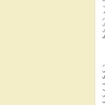
.
.
ی در
ل
ل
ل
ر
یی
ل
نثی
،
ند کاهش
، می