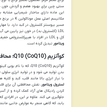
سنتی چین برای بهبود هضم و گردش خون دار
این ماده دارای ساختار شیمیایی مشابه ب
مسیر بیوسنتز کلسترول در کبد دارد. با مها
LDL (کلسترول بد) در خون نیز پایین می 
کل و LDL در افراد با هیپرکلسترولمی خفیف تا متوسط تأیید کرده اند، که آن را به یک جزء حیاتی در
ویتامور
تبدیل کرده است.
کوآنزیم Q10 (CoQ10)؛ محافظ قلب و عروق
کوآنزیم Q10 (CoQ10)، که
با نیاز انرژی بالا مانند قلب، کبد و کلیه ها 
لسترول ویتامور
کردن رادیکال های آزاد کمک کرده و از آسی