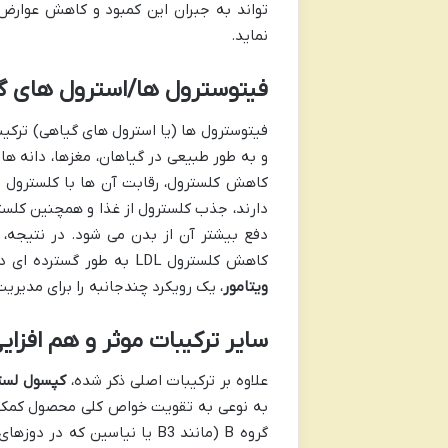
تواند به جبران این کمبود و کاهش عوارض 
نماید.
فیتوسترول ها/استرول های 
فیتوسترول ها (یا استرول های گیاهی) ترکیب
و به طور طبیعی در گیاهان، مغزها، دانه ه
کاهش کلسترول، رقابت آن ها با کلسترول 
دارند، جذب کلسترول از غذا و همچنین کلس
کاهش کلسترول LDL به طور گسترده ای در مطالعات بالینی اثبات شده است و گنجاندن آن ها در
ویتامور
، یک رویکرد چندجانبه را برای مدیری
سایر ترکیبات موثر و هم افزای
علاوه بر ترکیبات اصلی ذکر شده،
کپسول لستر
به نوعی به تقویت خواص کلی محصول کمک م
گروه B (مانند B3 یا نیاسین 