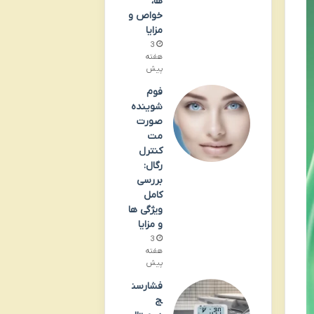
ها،
خواص و
مزایا
3
هفته
پیش
فوم
شوینده
صورت
مت
کنترل
رگال:
بررسی
کامل
ویژگی ها
و مزایا
3
هفته
پیش
فشارسن
ج