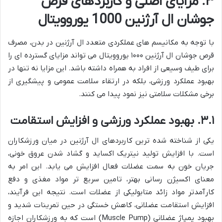
۳. مزایای اصلی و کاربردهای قرص
جوشان ال آرژنین 1000 یوروویتال
با توجه به مکانیسم های عملکردی متعدد ال آرژنین در بدن، مصرف
قرص جوشان ال آرژنین ۱۰۰۰ یوروویتال می تواند مزایای گسترده ای را
برای طیف وسیعی از افراد به همراه داشته باشد. این مزایا نه تنها در
بهبود عملکرد ورزشی، بلکه در ارتقاء سلامت عمومی و پیشگیری از
برخی مشکلات سلامتی نیز نمود پیدا می کنند.
۳.۱. بهبود عملکرد ورزشی و افزایش استقامت
یکی از شناخته شده ترین کاربردهای ال آرژنین در میان ورزشکاران
است. با افزایش تولید نیتریک اکساید و گشاد شدن عروق خونی،
جریان خون به سمت عضلات فعال افزایش می یابد. این امر به
معنای اکسیژن رسانی بهتر، تامین سریع تر مواد مغذی و دفع
کارآمدتر مواد زائد متابولیکی از عضلات است. نتیجه این فرآیند،
افزایش استقامت عضلانی، کاهش خستگی در حین تمرینات شدید و
بهبود پمپاژ عضلانی (Muscle Pump) است که به ورزشکاران اجازه