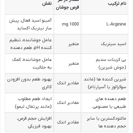
نام ترکیب
نقش
قرص جوشان
آمینو اسید فعال، پیش
1000 mg
L-Arginine
ساز نیتریک اکساید
عامل جوشاننده، تنظیم
اسید سیتریک
متغیر
کننده pH، طعم دهنده
بی کربنات سدیم
عامل جوشاننده، کمک
متغیر
(جوش شیرین)
به حلالیت
شیرین کننده ها (مانند
بهبود طعم بدون افزودن
مقادیر اندک
سوکرالوز یا آسپارتام)
کالری
طعم دهنده های
ایجاد طعم مطلوب
مقادیر اندک
طبیعی یا مصنوعی
(مانند پرتقال، لیمو)
مالتودکسترین یا سایر
افزایش حجم قرص،
مقادیر اندک
حجم دهنده ها
بهبود فیزیکی