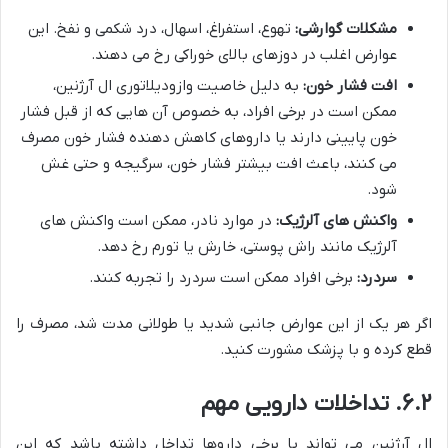
مشکلات گوارشی:
تهوع، استفراغ، اسهال، درد شکمی و نفخ. این
عوارض اغلب در دوزهای بالای خوراکی رخ می دهند.
افت فشار خون:
به دلیل خاصیت وازودیلاتوری ال آرژنین،
ممکن است در برخی افراد، به خصوص آن هایی که از قبل فشار
خون پایینی دارند یا داروهای کاهش دهنده فشار خون مصرف
می کنند، باعث افت بیشتر فشار خون، سرگیجه و حتی غش
شود.
واکنش های آلرژیک:
در موارد نادر، ممکن است واکنش های
آلرژیک مانند راش پوستی، خارش یا تورم رخ دهد.
سردرد:
برخی افراد ممکن است سردرد را تجربه کنند.
اگر هر یک از این عوارض جانبی شدید یا طولانی مدت شد، مصرف را
قطع کرده و با پزشک مشورت کنید.
۶.۲. تداخلات دارویی مهم
ال آرژنین می تواند با برخی داروها تداخل داشته باشد که این