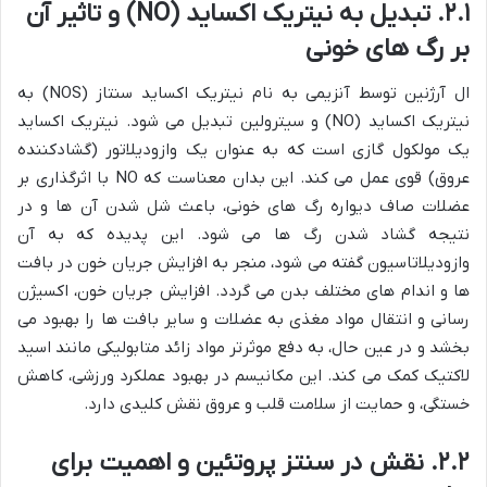
۲.۱. تبدیل به نیتریک اکساید (NO) و تاثیر آن
بر رگ های خونی
ال آرژنین توسط آنزیمی به نام نیتریک اکساید سنتاز (NOS) به
نیتریک اکساید (NO) و سیترولین تبدیل می شود. نیتریک اکساید
یک مولکول گازی است که به عنوان یک وازودیلاتور (گشادکننده
عروق) قوی عمل می کند. این بدان معناست که NO با اثرگذاری بر
عضلات صاف دیواره رگ های خونی، باعث شل شدن آن ها و در
نتیجه گشاد شدن رگ ها می شود. این پدیده که به آن
وازودیلاتاسیون گفته می شود، منجر به افزایش جریان خون در بافت
ها و اندام های مختلف بدن می گردد. افزایش جریان خون، اکسیژن
رسانی و انتقال مواد مغذی به عضلات و سایر بافت ها را بهبود می
بخشد و در عین حال، به دفع موثرتر مواد زائد متابولیکی مانند اسید
لاکتیک کمک می کند. این مکانیسم در بهبود عملکرد ورزشی، کاهش
خستگی، و حمایت از سلامت قلب و عروق نقش کلیدی دارد.
۲.۲. نقش در سنتز پروتئین و اهمیت برای