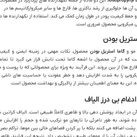
این دو ماده از جمله نگهدارنده های پرکاربرد در محصولات
ن ها جلوگیری از رشد باکتری ها، قارچ ها و سایر میکروارگانیسم ها در
حفظ کیفیت پودر در طول زمان کمک می کند. استفاده از نگهدارنده ها د
منی میکروبی محصول ضروری است.
استریل بودن
 مو و
گاما استریل بودن
محصول، نکات مهمی در زمینه ایمنی و کیفی
ست که در آن محصول با اشعه گاما تحت تابش قرار می گیرد تا تمام
ارچ ها) از بین بروند. این فرآیند به ویژه برای محصولاتی که با پوست و م
کروبی را به شدت افزایش دهد و خطر عفونت یا حساسیت های ناشی ا
ده، این به معنای اطمینان بیشتر از پاکیزگی و بهداشت محصول است.
غام بی درز الیاف
 آن در ایجاد پوشش دهی بالا و ظاهری کاملاً طبیعی است. الیاف کراتین ب
ه شوند، به طور نامرئی با تارهای مو ترکیب شده و حجم را افزایش م
م پشت اضافه می کنند بلکه با پر کردن فضاهای خالی بین موها، تراکم بصر
ی می توان آن را از موهای طبیعی تشخیص داد. نتیجه این فرایند، ظاهر