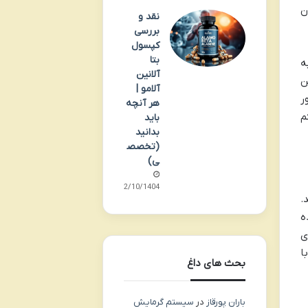
ن
نقد و
بررسی
کپسول
بتا
ه
آلانین
ن
آلامو |
ر
هر آنچه
م
باید
بدانید
(تخصص
ی)
02/10/1404
ند.
ه
ی
ا
بحث های داغ
باران پورقاز
در
سیستم گرمایش