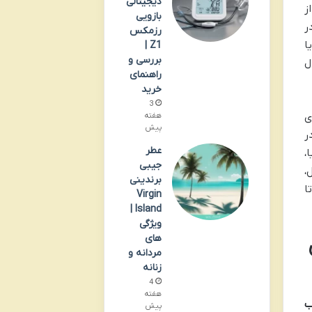
دیجیتالی
ز
بازویی
ر
رزمکس
ا
Z1 |
بررسی و
ل
راهنمای
خرید
3
ی
هفته
پیش
ر
عطر
،
جیبی
،
برندینی
ا
Virgin
Island |
ویژگی
های
مردانه و
زنانه
4
هفته
پیش