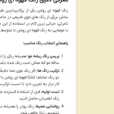
معرفی دقیق رنگ قهوه ای روش
رنگ قهوه ای روشن یکی از پرکاربردترین ط
بخش بزرگی از رنگ های موی طبیعی در جامع
نامرئی، حیاتی ترین گام در استفاده از ای
با موهایی به رنگ قهوه ای روشن تا متوسط،
راهنمای انتخاب رنگ مناسب:
بررسی رنگ ریشه مو:
همیشه رنگی را ان
ساقه مو که ممکن است رنگ شده باشد
ترکیب رنگ ها:
اگر رنگ موی شما دقیقاً
دو رنگ مختلف (مثلاً قهوه ای روشن با
کار نیاز به تمرین دارد تا نسبت ترکیب ر
تست اولیه:
قبل از استفاده گسترده، مق
رنگ اطمینان حاصل کنید.
روشنایی محیط:
رنگ پودر را همیشه در 
تشخیص تناژ واقعی شود.