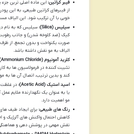
فیبر کراتین:
این ماده اصلی ترین جزء پ
از فیبرهای کراتین طبیعی، به این پود
خوبی با آن ترکیب شود. این الیاف مس
سیلیس (Silica):
سیلیس که به نام دی 
کیک (ضد کلوخه شدن) و جاذب رطوبت د
صورت یکنواخت و بدون تجمع، از ظرف 
الیاف به مو نقش داشته باشد.
کلرید آمونیوم (Ammonium Chloride):
تثبیت کننده در فرمولاسیون ها به کار 
کند و بدین ترتیب، اتصال آن ها به مو 
اسید استیک (Acetic Acid):
مو اهمیت دارد.
رنگ های طبیعی:
برای ایجاد طیف های 
کاهش احتمال واکنش های آلرژیک و ا
نقش مهمی در پوشش دهی و هماهنگی ب