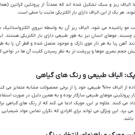
 الیاف ریز و سبک تشکیل شده اند که عمدتاً از پروتئین کراتین (هما
د. هر یک از این الیاف دارای بار الکتریکی مثبت یا منفی است.
 مو پاشیده می شود، الیاف ریز آن به واسطه نیروی الکترواستاتیک ب
چسبند. موهای انسان نیز به طور طبیعی دارای بار الکتریکی هستند. ای
نند آهن ربا به هر تار موی نازک و موجود متصل شده و قطر آن را به طو
ایش حجم بصری موها و پرپشت تر به نظر رسیدن کلیت آن ها در نواحی ک
ک: الیاف طبیعی و رنگ های گیاهی
پودر پرپشت کننده موپک، با تأکید بر استفاده از الیاف ۱۰۰% طبیعی، خود را از برخی محصولات مشابه متمایز می ک
اختار پروتئینی موهای طبیعی سازگار بوده و به همین دلیل، در صورت استفاد
د می کنند. علاوه بر این، موپک ادعا می کند که از رنگ های گیاهی برا
 برد. این ویژگی می تواند برای افرادی که نگران تماس مواد شیمیایی ب
باشد.