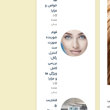
ها،
خواص و
مزایا
3
هفته
پیش
فوم
شوینده
صورت
مت
کنترل
رگال:
بررسی
کامل
ویژگی ها
و مزایا
3
هفته
پیش
فشارسن
ی
ج
ه