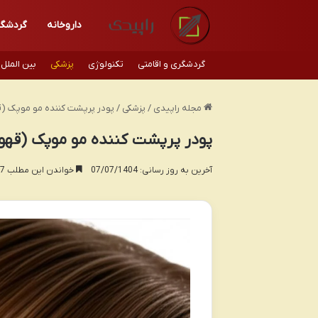
داروخانه
گردشگ
گردشگری و اقامتی
تکنولوژی
پزشکی
بین الملل
مجله راپیدی
/
پزشکی
/
پودر پرپشت کننده مو موپک (ق
پودر پرپشت کننده مو موپک (قهوه
آخرین به روز رسانی: 07/07/1404
خواندن این مطلب 17 دقیقه زمان میبرد