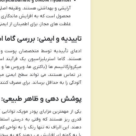
DMDM Hydantoin و Iodopropynyl Butylcarbamate:
آرایشی و بهداشتی هستند. وظیفه اصلی آ
محصول است که به افزایش ماندگاری و 
غلظت های مجاز، برای اطمینان از ای
تاییدیه و ایمنی: بررسی گاما 
ادعای تأییدیه توسط متخصصان پوست و
هستند. گاما استریلیزاسیون یک فرآیند ا
میکروارگانیسم ها (باکتری ها، ویروس ها و ق
در تماس هستند، می تواند سطح ایمنی می
آلودگی را به حداقل برساند. برای مصرف کنن
پوشش دهی و ظاهر طبیعی: اد
یکی از مهمترین مزایای پودر موپک، توانایی
قدری ریز هستند که وقتی به درستی استفاد
دهند. این الیاف نه تنها رنگ را به نواحی ک
را به گونه ای افزایش می دهند که به سخت