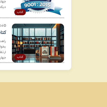
جهان
دیگه
کتاب
04
کتا
راهن
بخوا
ارتق
کتاب
جهان