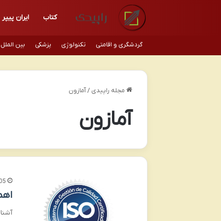
کتاب
ایران پیپر
گردشگری و اقامتی
تکنولوژی
پزشکی
بین الملل
مجله راپیدی
/
آمازون
آمازون
05
اهم
آشنای