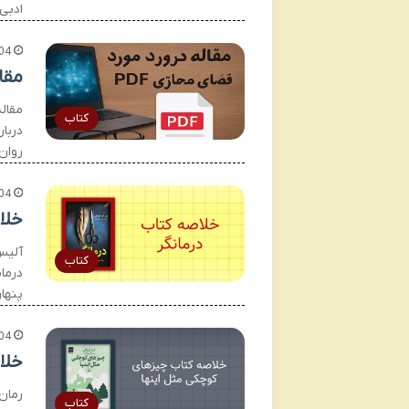
ادبی
04
مقال
کتاب
دربار
روان‌
04
خلا
آلیس 
کتاب
درما
پنهان
04
خلا
رمان 
کتاب