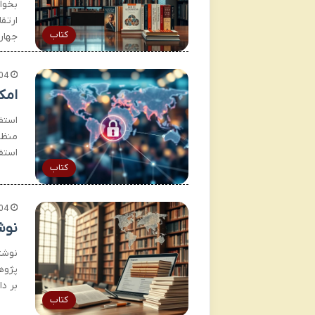
بخوا
ارتق
کتاب
جهان
04
امک
استف
منظو
استف
کتاب
04
نوش
نوشت
پژوه
بر د
کتاب