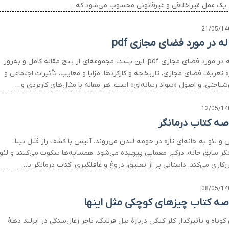
 یک عمل غیراخلاقی و غیرقانونی محسوب می‌شود که…
21/05/14
ه در مورد فضای مجازی pdf
مقاله در مورد فضای مجازی pdf؛ این پست مجموعه‌ای از پنج مقاله کامل و به‌روز
ه تعریف فضای مجازی، تاریخچه و کارکردها، مزایا و معایب، تأثیرات اجتماعی و
شناختی، و اصول «سواد رسانه‌ای» است. هر مقاله با مثال‌های کاربردی و…
12/05/14
صه کتاب درمانگر
و لئو به خانه‌ای تازه در حومه لندن می‌روند. آلیس با کشف راز قتل نینا،
نگر سابق خانه، درگیر معمایی پیچیده می‌شود. همسایه‌ها سکوت می‌کنند و لئو
‌کاری می‌کند. داستانی پر از تعلیق، دروغ و غافلگیری. کتاب درمانگر با…
08/05/14
صه کتاب چیزهای کوچکی مثل اینها
کوتاه و تأثیرگذار کلر کیگن دربارهٔ بیل فرلانگ، تاجر زغال‌سنگی در ایرلند دههٔ