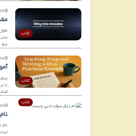
04
مقد
طول م
کتاب
جلب 
خط ابتدای
04
آمو
پروپ
کتاب
یا پر
کمک م
کتاب
04
نام
نام 
ایده‌