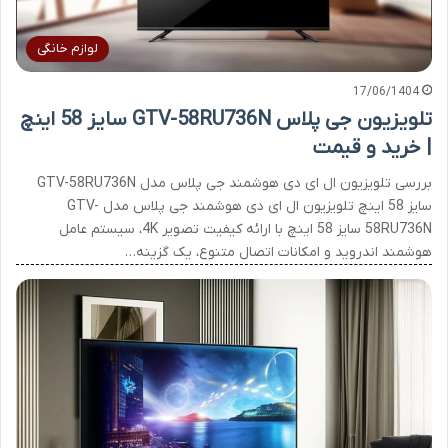
لوازم خانگی
17/06/1404
تلویزیون جی پلاس GTV-58RU736N سایز 58 اینچ
| خرید و قیمت
بررسی تلویزیون ال ای دی هوشمند جی پلاس مدل GTV-58RU736N
سایز 58 اینچ تلویزیون ال ای دی هوشمند جی پلاس مدل GTV-
58RU736N سایز 58 اینچ با ارائه کیفیت تصویر 4K، سیستم عامل
هوشمند اندروید و امکانات اتصال متنوع، یک گزینه…