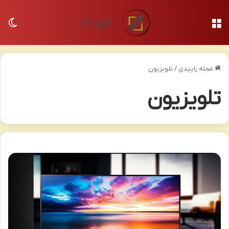
منو
تغی
مجله راپیدی
/
تلویزیون
تلویزیون