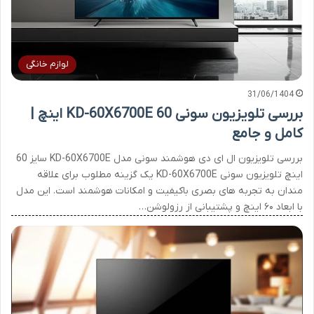
لوازم خانگی
31/06/1404
بررسی تلویزیون سونی KD-60X6700E 60 اینچ |
کامل و جامع
بررسی تلویزیون ال ای دی هوشمند سونی مدل KD-60X6700E سایز 60
اینچ تلویزیون سونی KD-60X6700E یک گزینه مطلوب برای علاقه
مندان به تجربه های بصری باکیفیت و امکانات هوشمند است. این مدل
با ابعاد ۶۰ اینچ و پشتیبانی از رزولوشن…