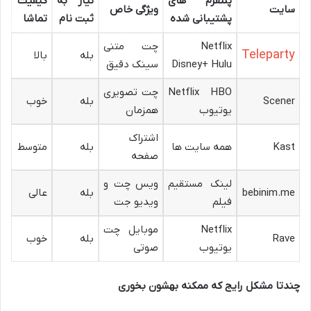
پلتفرم های
نیاز به
کیفیت
سایت
ویژگی خاص
پشتیبانی شده
ثبت نام
تماشا
Netflix
چت متنی
Teleparty
بله
بالا
Disney+ Hulu
سینک دقیق
Netflix HBO
چت تصویری
Scener
بله
خوب
یوتیوب
همزمان
اشتراک
Kast
همه سایت ها
بله
متوسط
صفحه
لینک مستقیم
ویس چت و
bebinim.me
بله
عالی
فیلم
ویدیو جت
Netflix
موبایل چت
Rave
بله
خوب
یوتیوب
صوتی
چندتا مشکل رایج که ممکنه بهشون بخوری