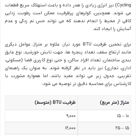
Cycling) نیز انرژی زیادی را هدر داده و باعث استهلاک سریع قطعات
می شوند. همچنین، کولرهای پرظرفیت ممکن است رطوبت زدایی
کافی از محیط را انجام ندهند که می تواند حس نم زدگی و عدم
آسایش را ایجاد کند.
برای تخمین ظرفیت BTU مورد نیاز، علاوه بر متراژ، عوامل دیگری
مانند ارتفاع سقف، تعداد پنجره ها، جهت تابش خورشید، نوع عایق
بندی ساختمان، تعداد افراد ساکن، و حتی نوع کاربری فضا (مسکونی،
اداری، تجاری) نیز باید در نظر گرفته شوند. به عنوان یک راهنمای
تقریبی، جدول زیر می تواند مفید باشد، اما همواره مشورت با
کارشناس برای محاسبه دقیق تر توصیه می شود:
متراژ (متر مربع)
ظرفیت BTU (متوسط)
۹,۰۰۰
۱۰ – ۱۵
۱۲,۰۰۰
۱۵ – ۲۵