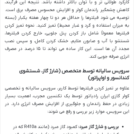
کارکرد طولانی تر و با توان بالاتر داشته باشد. نتیجه این فرآیند،
کاهش چشمگیر راندمان کولر و افزایش محسوس مصرف برق است.
توصیه می شود فیلترها را حداقل هر دو تا چهار هفته یکبار (بسته
به میزان استفاده و گرد و غبار محیط) تمیز کنید. نحوه تمیز کردن
فیلترها معمولاً شامل باز کردن پنل جلویی، خارج کردن فیلترها،
شستشو با آب و صابون ملایم، خشک کردن کامل، و سپس نصب
مجدد آن ها است. این کار ساده می تواند تا ۱۵ درصد در مصرف
انرژی صرفه جویی کند.
سرویس سالیانه توسط متخصص (شارژ گاز، شستشوی
کندانسور و اواپراتور)
علاوه بر تمیز کردن فیلترها توسط کاربر، سرویس سالیانه و تخصصی
کولر گازی ایران رادیاتور توسط یک تکنسین مجرب، اهمیت بسیار
زیادی در حفظ راندمان و جلوگیری از افزایش مصرف انرژی دارد. در
این سرویس، موارد زیر بررسی و رفع می شوند:
بررسی و شارژ گاز مبرد:
کمبود گاز مبرد (مانند R410a که در