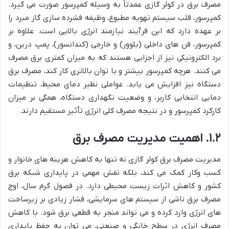
مصرف برق در کولر گازی عمدتاً به وسیله کمپرسور صورت می گیرد.
کمپرسور، قلب سیستم تهویه مطبوع، وظیفه فشرده سازی گاز مبرد را
بر عهده دارد که این فرآیند نیازمند انرژی بالایی است. علاوه بر
کمپرسور، فن های داخلی (بلوور) و خارجی (کندانسور)، پمپ درین، و
برد الکترونیکی نیز از اجزایی هستند که به میزان کمتری برق مصرف
می کنند. هرچه کمپرسور بیشتر و با توان بالاتری کار کند، مصرف برق
دستگاه نیز افزایش می یابد. عواملی نظیر دمای محیط، تنظیمات
دمایی انتخابی کاربر، و وضعیت نگهداری دستگاه، همگی بر میزان
کارکرد کمپرسور و در نتیجه مصرف کلی انرژی تأثیر مستقیم دارند.
۱.۲. اهمیت مدیریت مصرف برق
مدیریت مصرف برق کولر گازی نه تنها به کاهش هزینه های خانوار و
کسب وکار کمک می کند، بلکه نقش مهمی در پایداری شبکه برق
کشور و کاهش اثرات زیست محیطی دارد. در فصول گرم سال، اوج
مصرف برق ناشی از سیستم های سرمایشی، فشار زیادی بر زیرساخت
های انرژی وارد کرده و می تواند منجر به قطعی برق شود. با کاهش
مصرف انرژی در سطح خانگی و صنعتی، می توان به حفظ پایداری