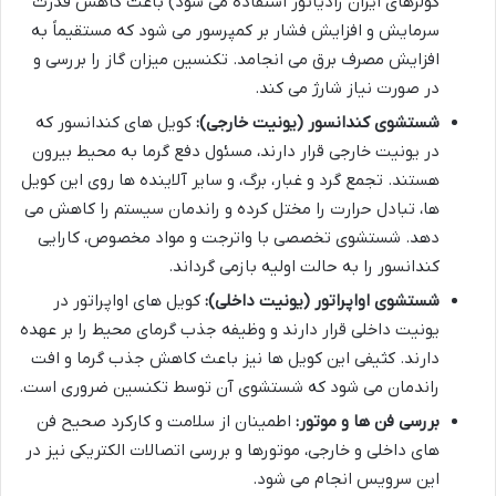
کولرهای ایران رادیاتور استفاده می شود) باعث کاهش قدرت
سرمایش و افزایش فشار بر کمپرسور می شود که مستقیماً به
افزایش مصرف برق می انجامد. تکنسین میزان گاز را بررسی و
در صورت نیاز شارژ می کند.
شستشوی کندانسور (یونیت خارجی):
کویل های کندانسور که
در یونیت خارجی قرار دارند، مسئول دفع گرما به محیط بیرون
هستند. تجمع گرد و غبار، برگ، و سایر آلاینده ها روی این کویل
ها، تبادل حرارت را مختل کرده و راندمان سیستم را کاهش می
دهد. شستشوی تخصصی با واترجت و مواد مخصوص، کارایی
کندانسور را به حالت اولیه بازمی گرداند.
شستشوی اواپراتور (یونیت داخلی):
کویل های اواپراتور در
یونیت داخلی قرار دارند و وظیفه جذب گرمای محیط را بر عهده
دارند. کثیفی این کویل ها نیز باعث کاهش جذب گرما و افت
راندمان می شود که شستشوی آن توسط تکنسین ضروری است.
بررسی فن ها و موتور:
اطمینان از سلامت و کارکرد صحیح فن
های داخلی و خارجی، موتورها و بررسی اتصالات الکتریکی نیز در
این سرویس انجام می شود.