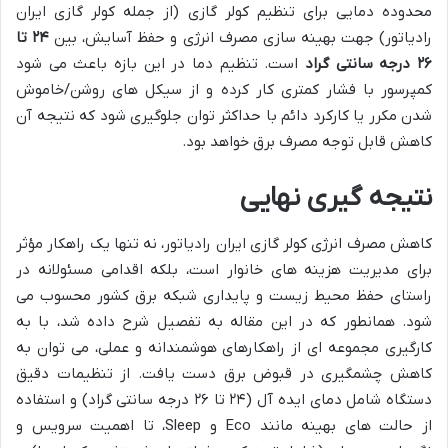
محدوده دمایی برای تنظیم کولر گازی (از جمله کولر گازی ایران
رادیاتور) جهت بهینه سازی مصرف انرژی و حفظ آسایش، بین
۲۴ تا
۲۶ درجه سانتی گراد
است. تنظیم دما در این بازه باعث می شود
کمپرسور با فشار کمتری کار کرده و از سیکل های روشن/خاموش
شدن مکرر یا کارکرد دائم با حداکثر توان جلوگیری شود که نتیجه آن
کاهش قابل توجه مصرف برق خواهد بود.
نتیجه گیری نهایی
کاهش مصرف انرژی کولر گازی ایران رادیاتور، نه تنها یک راهکار مؤثر
برای مدیریت هزینه های خانوار است، بلکه اقدامی مسئولانه در
راستای حفظ محیط زیست و پایداری شبکه برق کشور محسوب می
شود. همانطور که در این مقاله به تفصیل شرح داده شد، با به
کارگیری مجموعه ای از راهکارهای هوشمندانه و عملی، می توان به
کاهش چشمگیری در قبوض برق دست یافت. از تنظیمات دقیق
دستگاه شامل دمای ایده آل (۲۴ تا ۲۶ درجه سانتی گراد) و استفاده
از حالت های بهینه مانند Eco و Sleep، تا اهمیت سرویس و