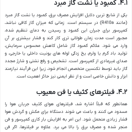
۴.۱. کمبود یا نشت گاز مبرد
یکی از شایع ترین دلایل افزایش مصرف برق، کمبود یا نشت گاز مبرد
(مانند R410a) در سیستم است. زمانی که میزان گاز کافی نباشد،
کمپرسور برای جبران این کمبود و رسیدن به دمای تنظیم شده،
مجبور است مدت زمان طولانی تری کار کند و فشار بیشتری بر آن
وارد می شود. علائم کمبود گاز شامل کاهش محسوس سرمایش،
تولید باد گرم یا ولرم، یخ زدگی لوله های یونیت داخلی یا خارجی، و
صدای غیرعادی از کمپرسور است. تشخیص و رفع نشتی و شارژ مجدد
گاز باید توسط تکنسین متخصص انجام شود، زیرا این فرآیند نیازمند
ابزار و دانش خاصی است و از نظر ایمنی نیز حائز اهمیت است.
۴.۲. فیلترهای کثیف یا فن معیوب
همانطور که قبلاً اشاره شد، فیلترهای هوای کثیف جریان هوا را
مسدود می کنند و باعث می شوند دستگاه برای مکش و گردش هوا
فشار زیادی متحمل شود. این امر به افزایش بار کاری کمپرسور و فن
منجر شده و مصرف برق را بالا می برد. علاوه بر فیلترها، اگر فن