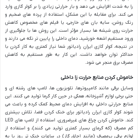
را به شدت افزایش می دهد و بار حرارتی زیادی را بر کولر گازی وارد
می کند. برای مقابله با این مشکل، استفاده از پرده های ضخیم و
رنگ روشن، سایه بان های خارجی، یا فیلم های مخصوص کاهش
حرارت روی شیشه ها بسیار مؤثر است. این روش ها با جلوگیری از
ورود مستقیم اشعه خورشید، دمای داخلی را پایین تر نگه می دارند و
در نتیجه، کولر گازی ایران رادیاتور شما نیاز کمتری به کار کردن با
حداکثر توان خواهد داشت. این کار به طور مستقیم به کاهش
مصرف برق منجر می شود.
خاموش کردن منابع حرارت زا داخلی
وسایل برقی مانند کامپیوترها، تلویزیون ها، لامپ های رشته ای و
حتی برخی لوازم آشپزخانه، همگی در حین کار گرما تولید می کنند. این
منابع حرارتی داخلی به افزایش دمای محیط کمک کرده و باعث می
شوند کولر گازی ایران رادیاتور برای خنک کردن فضا، تلاش بیشتری
کند. خاموش کردن چراغ های غیرضروری، استفاده از لامپ های LED
کم مصرف (که گرمای بسیار کمتری تولید می کنند)، و استفاده از
لوازم برقی پرمصرف (مانند اجاق گاز) در ساعات خنک تر روز یا به