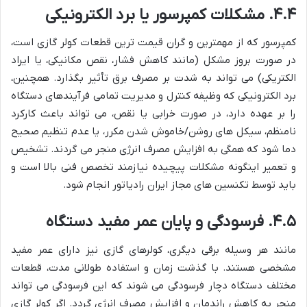
۴.۴. مشکلات کمپرسور یا برد الکترونیکی
کمپرسور که از مهمترین و گران قیمت ترین قطعات کولر گازی است،
در صورت بروز مشکل (مانند کاهش فشار، نقص مکانیکی، یا ایراد
الکتریکی) می تواند به شدت بر مصرف برق تأثیر بگذارد. همچنین،
برد الکترونیکی که وظیفه کنترل و مدیریت تمامی فرآیندهای دستگاه
را بر عهده دارد، در صورت خرابی یا نقص، می تواند باعث کارکرد
نامنظم، سیکل های روشن/خاموش شدن مکرر، یا عدم تنظیم صحیح
دما شود که همگی به افزایش مصرف انرژی منجر می گردند. تشخیص
و تعمیر اینگونه مشکلات پیچیده نیازمند تخصص فنی بالا است و
باید توسط تکنسین های مجاز ایران رادیاتور انجام شود.
۴.۵. فرسودگی و پایان عمر مفید دستگاه
مانند هر وسیله برقی دیگری، کولرهای گازی نیز دارای عمر مفید
مشخصی هستند. با گذشت زمان و استفاده طولانی مدت، قطعات
مختلف دستگاه دچار فرسودگی می شوند که این فرسودگی می تواند
منجر به کاهش راندمان و افزایش مصرف انرژی گردد. اگر کولر گازی