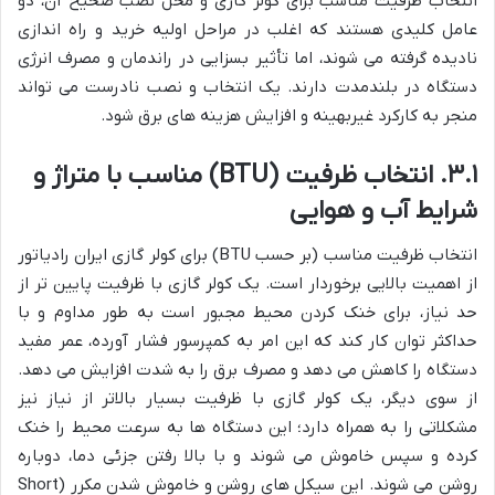
انتخاب ظرفیت مناسب برای کولر گازی و محل نصب صحیح آن، دو
عامل کلیدی هستند که اغلب در مراحل اولیه خرید و راه اندازی
نادیده گرفته می شوند، اما تأثیر بسزایی در راندمان و مصرف انرژی
دستگاه در بلندمدت دارند. یک انتخاب و نصب نادرست می تواند
منجر به کارکرد غیربهینه و افزایش هزینه های برق شود.
۳.۱. انتخاب ظرفیت (BTU) مناسب با متراژ و
شرایط آب و هوایی
انتخاب ظرفیت مناسب (بر حسب BTU) برای کولر گازی ایران رادیاتور
از اهمیت بالایی برخوردار است. یک کولر گازی با ظرفیت پایین تر از
حد نیاز، برای خنک کردن محیط مجبور است به طور مداوم و با
حداکثر توان کار کند که این امر به کمپرسور فشار آورده، عمر مفید
دستگاه را کاهش می دهد و مصرف برق را به شدت افزایش می دهد.
از سوی دیگر، یک کولر گازی با ظرفیت بسیار بالاتر از نیاز نیز
مشکلاتی را به همراه دارد؛ این دستگاه ها به سرعت محیط را خنک
کرده و سپس خاموش می شوند و با بالا رفتن جزئی دما، دوباره
روشن می شوند. این سیکل های روشن و خاموش شدن مکرر (Short