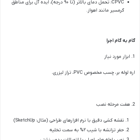
CPVC:
تحمل دمای بالاتر (تا ۹۰ درجه)، ایده آل برای مناطق
گرمسیر مانند اهواز
.
گام به گام اجرا
1. ابزار مورد نیاز
اره لوله بر، چسب مخصوص
PVC
، تراز لیزری
.
2. هفت مرحله نصب
نقشه کشی دقیق با نرم افزارهای طراحی
(
مثال
: SketchUp)
حفر ترانشه با شیب ۲% به سمت تخلیه
نصب لوله های اصلی با اتصالات بدون نشتی